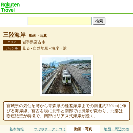
三陸海岸
動画・写真
岩手県宮古市
エリア
見る - 自然地形 - 海岸・浜
ジャンル
宮城県の気仙沼湾から青森県の種差海岸までの南北約220kmに伸
びる海岸線。宮古を境に北部と南部では風景が変わり、北部は
断崖絶壁が特徴で、南部はリアス式海岸が続く。
基本情報
つぶやき・クチコミ
動画・写真
地図・周辺の宿