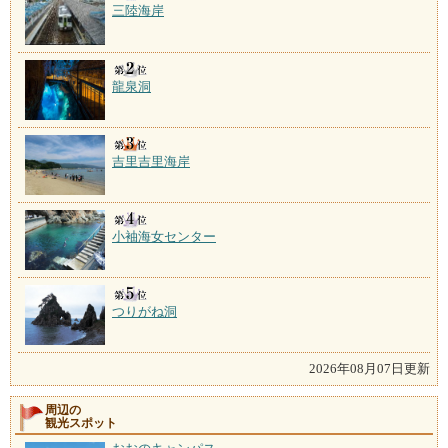
三陸海岸
龍泉洞
吉里吉里海岸
小袖海女センター
つりがね洞
2026年08月07日更新
周辺の
観光スポット