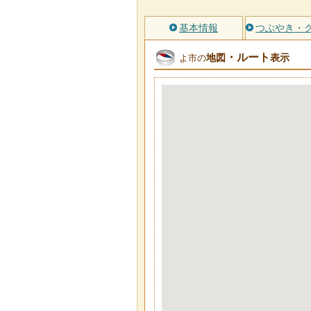
基本情報
つぶやき・
・ルート
地図
表示
よ市の