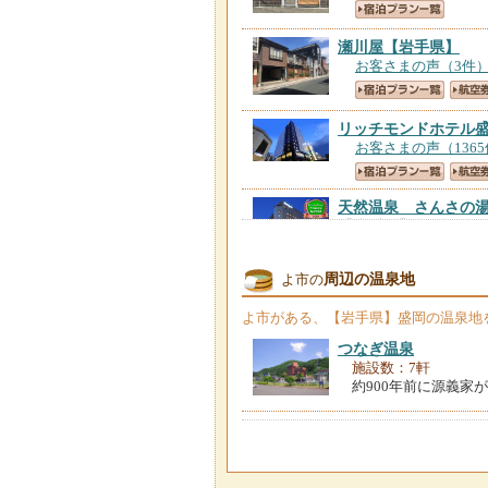
瀬川屋
【岩手県】
お客さまの声（3件
リッチモンドホテル
お客さまの声（136
天然温泉 さんさの
【岩手県】
お客さまの声（195
周辺の温泉地
よ市の
ホテルメトロポリタ
よ市
がある、【岩手県】盛岡の温泉地
お客さまの声（175
つなぎ温泉
施設数：7軒
約900年前に源義家
ダイワロイネットホ
お客さまの声（169
ホテルロイヤル盛岡