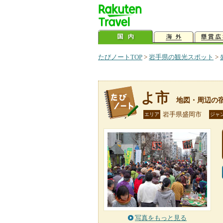
たびノートTOP
>
岩手県の観光スポット
>
よ市
地図・周辺の
岩手県盛岡市
エリア
ジャ
写真をもっと見る