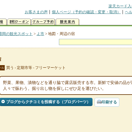
楽天カード入
お客さまの声
個人ページ（予約の確認・変更・取消）
ヘ
盛岡の観光スポット
>
よ市
>
地図・周辺の宿
宿
買う - 定期市等 - フリーマーケット
ンル
野菜、果物、漬物などを通り脇で露店販売する市。新鮮で安値の品が
人々で賑わう。掘り出し物を探しにぜひ足を運びたい。
ブログからクチコミを投稿する（ブログパーツ）
印刷する