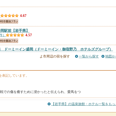
）
4.67
盛岡駅前
【岩手県】
5件）
4.57
湯 ドーミーイン盛岡（ドーミーイン・御宿野乃 ホテルズグループ）
よ市周辺の宿を探す
一覧から探す
地図か
9件）
4.56
ン盛岡ニューウイング
【岩手県】
を表記しています。
5件）
4.53
が戦での傷を癒すために浸かったと伝えられ、愛馬をつ
テル盛岡駅前
【岩手県】
1件）
4.51
【岩手県】の温泉旅館・ホテル一覧をもっ
【岩手県】