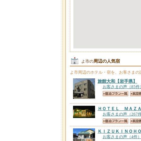
周辺の人気宿
よ市の
よ市
周辺のホテル・宿を、お客さまの
旅館大和
【岩手県】
お客さまの声（85件
ＨＯＴＥＬ ＭＡＺ
お客さまの声（267
ＫＩＺＵＫＩＮＯＨ
お客さまの声（4件