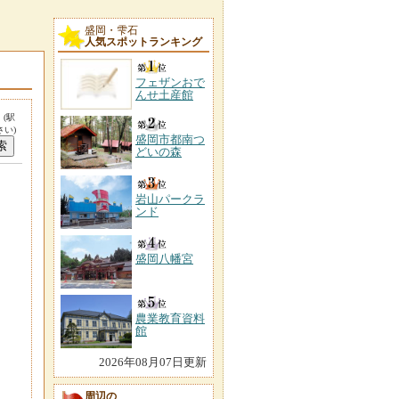
盛岡・雫石
人気スポットランキング
フェザンおで
んせ土産館
。
(駅
い)
盛岡市都南つ
どいの森
岩山パークラ
ンド
盛岡八幡宮
農業教育資料
館
2026年08月07日更新
周辺の