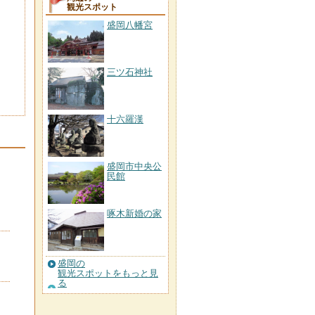
観光スポット
盛岡八幡宮
三ツ石神社
十六羅漢
盛岡市中央公
民館
啄木新婚の家
盛岡の
観光スポットをもっと見
る