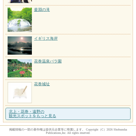
釜淵の滝
イギリス海岸
花巻温泉バラ園
花巻城址
北上・花巻・遠野の
観光スポットをもっと見る
掲載情報の一部の著作権は提供元企業等に帰属します。 Copyright（C）2026 Shobunsha
Publications,Inc. All rights reserved.