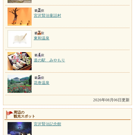
宮沢賢治童話村
東和温泉
道の駅 みやもり
花巻温泉
2026年08月06日更新
周辺の
観光スポット
宮沢賢治記念館