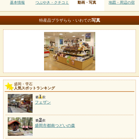
基本情報
つぶやき・クチコミ
動画・写真
地図・周辺の宿
写真
特産品プラザらら・いわての
盛岡・雫石
人気スポットランキング
フェザン
盛岡市都南つどいの森