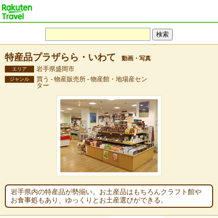
特産品プラザらら・いわて
動画・写真
岩手県盛岡市
エリア
買う - 物産販売所 - 物産館・地場産セン
ジャンル
ター
岩手県内の特産品が勢揃い。お土産品はもちろんクラフト館や
お食事処もあり、ゆっくりとお土産選びができる。