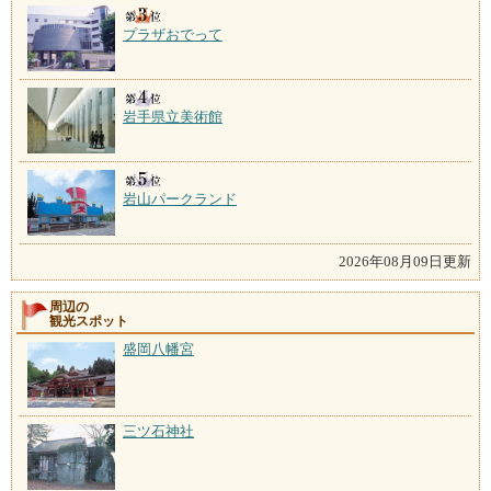
プラザおでって
岩手県立美術館
岩山パークランド
2026年08月09日更新
周辺の
観光スポット
盛岡八幡宮
三ツ石神社