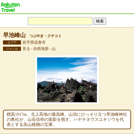
早池峰山
つぶやき・クチコミ
岩手県花巻市
エリア
見る - 自然地形 - 山
ジャンル
標高1917m、北上高地の最高峰。山頂にひっそり立つ早池峰神社
の奥社が、山岳信仰の面影を残す。ハヤチネウスユキソウを代
表とする高山植物の宝庫。