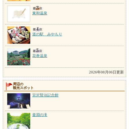
東和温泉
道の駅 みやもり
花巻温泉
2026年08月06日更新
周辺の
観光スポット
宮沢賢治記念館
釜淵の滝