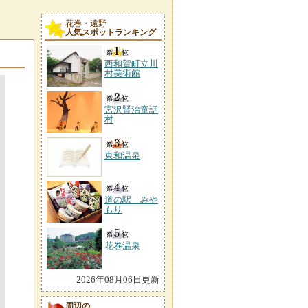
花巻・遠野
人気スポットランキング
西和賀町立川
村美術館
宮沢賢治童話
村
東和温泉
道の駅 みや
もり
花巻温泉
2026年08月06日更新
周辺の