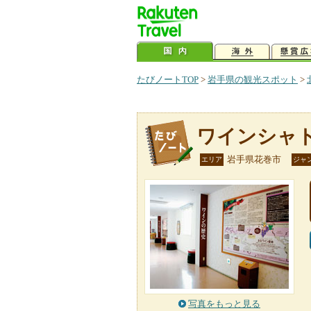
たびノートTOP
>
岩手県の観光スポット
>
ワインシャ
岩手県花巻市
エリア
ジャ
写真をもっと見る