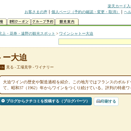
楽天カード入
お客さまの声
個人ページ（予約の確認・変更・取消）
ヘ
北上・花巻・遠野の観光スポット
>
ワインシャトー大迫
トー大迫
見る - 工場見学 - ワイナリー
ンル
大迫ワインの歴史や製造過程を紹介。この地方ではフランスのボルド
て、昭和37（1962）年からワインをつくり続けている。評判の特産
ブログからクチコミを投稿する（ブログパーツ）
印刷する