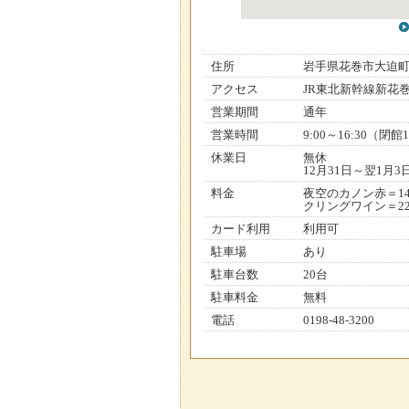
住所
岩手県花巻市大迫
アクセス
JR東北新幹線新花
営業期間
通年
営業時間
9:00～16:30（閉館1
休業日
無休
12月31日～翌1月3
料金
夜空のカノン赤＝14
クリングワイン＝224
カード利用
利用可
駐車場
あり
駐車台数
20台
駐車料金
無料
電話
0198-48-3200