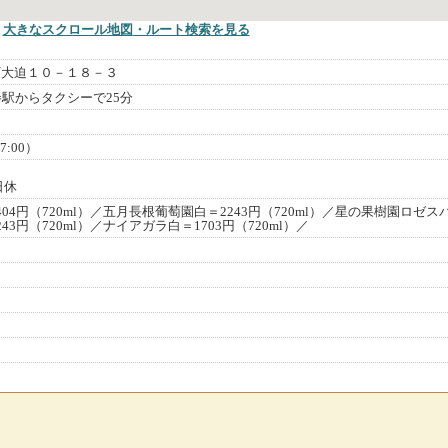
大きなスクロール地図
・ルート検索
を見る
町大迫１０－１８－３
巻駅からタクシーで25分
7:00）
日休
04円（720ml）／五月長根葡萄園白＝2243円（720ml）／星の果樹園ロゼス
3円（720ml）／ナイアガラ白＝1703円（720ml）／