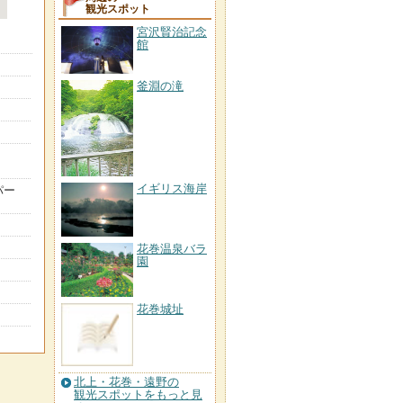
観光スポット
宮沢賢治記念
館
釜淵の滝
イギリス海岸
パー
花巻温泉バラ
園
花巻城址
北上・花巻・遠野の
観光スポットをもっと見