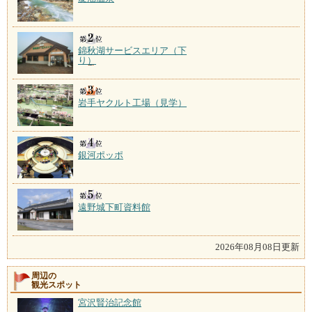
錦秋湖サービスエリア（下
り）
岩手ヤクルト工場（見学）
銀河ポッポ
遠野城下町資料館
2026年08月08日更新
周辺の
観光スポット
宮沢賢治記念館