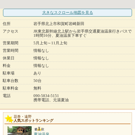
大きなスクロール地図
を見る
住所
岩手県北上市和賀町岩崎新田
アクセス
JR東北新幹線北上駅から岩手県交通夏油温泉行きバスで
1時間16分、夏油温泉下車すぐ
営業期間
5月上旬～11月上旬
営業時間
情報なし
休業日
情報なし
料金
情報なし
駐車場
あり
駐車台数
50台
駐車料金
無料
電話
090-5834-5151
携帯電話、元湯夏油
花巻・遠野
人気スポットランキング
夏油温泉