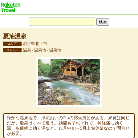
夏油温泉
岩手県北上市
エリア
温泉 - 温泉地 - 温泉地
ジャンル
静かな温泉地で、渓流沿いの7つの露天風呂がある。泉質は同じ
だが、源泉はすべて違う。効能もそれぞれで、神経痛に効く
湯、皮膚病に効く湯など。11月中旬～5月上旬休業なので問合せ
が必要。