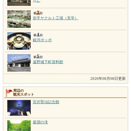
り）
岩手ヤクルト工場（見学）
銀河ポッポ
遠野城下町資料館
2026年08月08日更新
周辺の
観光スポット
宮沢賢治記念館
釜淵の滝