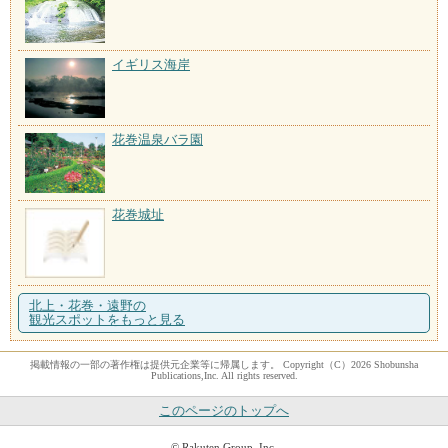
イギリス海岸
花巻温泉バラ園
花巻城址
北上・花巻・遠野の
観光スポットをもっと見る
掲載情報の一部の著作権は提供元企業等に帰属します。 Copyright（C）2026 Shobunsha
Publications,Inc. All rights reserved.
このページのトップへ
© Rakuten Group, Inc.