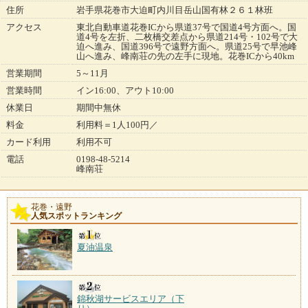
住所
岩手県花巻市大迫町内川目岳山国有林２６１林班
アクセス
東北自動車道花巻ICから県道37号で国道4号方面へ。国
道4号を左折、二枚橋交差点から県道214号・102号で大
迫へ進み、国道396号で遠野方面へ。県道25号で早池峰
山へ進み、峰南荘の先の左手に現地。花巻ICから40km
営業期間
5～11月
営業時間
イン16:00、アウト10:00
休業日
期間中無休
料金
利用料＝1人100円／
カード利用
利用不可
電話
0198-48-5214
峰南荘
花巻・遠野
人気スポットランキング
夏油温泉
錦秋湖サービスエリア（下