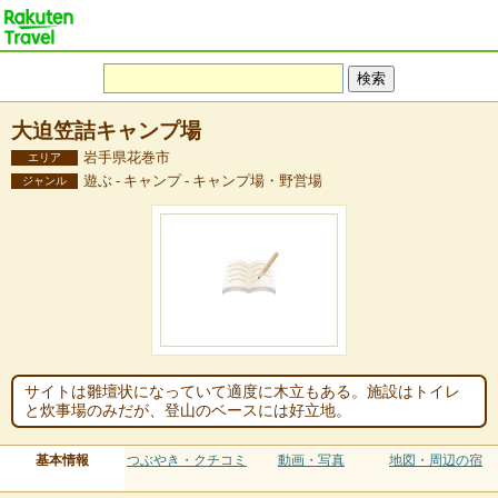
大迫笠詰キャンプ場
岩手県花巻市
エリア
遊ぶ - キャンプ - キャンプ場・野営場
ジャンル
サイトは雛壇状になっていて適度に木立もある。施設はトイレ
と炊事場のみだが、登山のベースには好立地。
基本情報
つぶやき・クチコミ
動画・写真
地図・周辺の宿