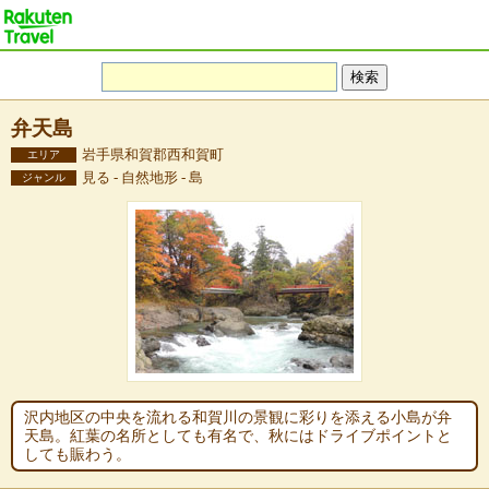
弁天島
岩手県和賀郡西和賀町
エリア
見る - 自然地形 - 島
ジャンル
沢内地区の中央を流れる和賀川の景観に彩りを添える小島が弁
天島。紅葉の名所としても有名で、秋にはドライブポイントと
しても賑わう。