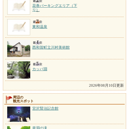
花巻パーキングエリア（下
り）
東和温泉
西和賀町立川村美術館
カッパ淵
2026年08月10日更新
周辺の
観光スポット
宮沢賢治記念館
釜淵の滝