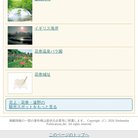
イギリス海岸
花巻温泉バラ園
花巻城址
北上・花巻・遠野の
観光スポットをもっと見る
掲載情報の一部の著作権は提供元企業等に帰属します。 Copyright（C）2026 Shobunsha
Publications,Inc. All rights reserved.
このページのトップへ