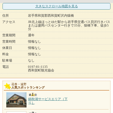
大きなスクロール地図
を見る
住所
岩手県和賀郡西和賀町沢内猿橋
アクセス
JR北上線ほっとゆだ駅から岩手県交通バス貝沢行きバス
または盛岡バスセンター行きで35分、猿橋下車、徒歩5
分
営業期間
通年
営業時間
情報なし
休業日
情報なし
料金
情報なし
駐車場
なし
電話
0197-81-1135
西和賀町観光協会
花巻・遠野
人気スポットランキング
錦秋湖サービスエリア（下
り）