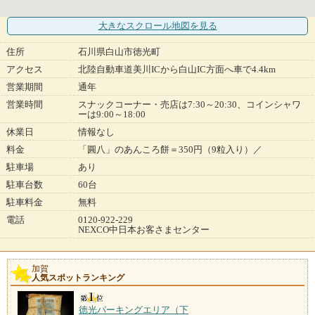
大きなスクロール地図
を見る
住所
石川県白山市徳光町
アクセス
北陸自動車道美川ICから白山IC方面へ車で4.4km
営業期間
通年
営業時間
スナックコーナー・売店は7:30～20:30、コインシャワ
ーは9:00～18:00
休業日
情報なし
料金
「圓八」のあんころ餅＝350円（9粒入り）／
駐車場
あり
駐車台数
60台
駐車料金
無料
電話
0120-922-229
NEXCO中日本お客さまセンター
加賀
人気スポットランキング
徳光パーキングエリア（下