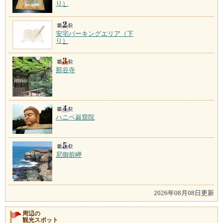
り）
安宅パーキングエリア（下
り）
那谷寺
ハニベ巌窟院
尼御前岬
2026年08月08日更新
周辺の
観光スポット