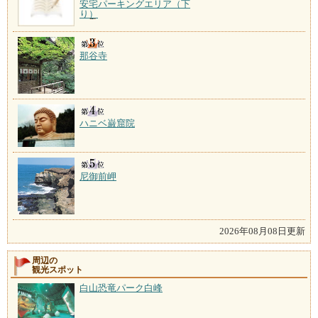
安宅パーキングエリア（下
り）
那谷寺
ハニベ巌窟院
尼御前岬
2026年08月08日更新
周辺の
観光スポット
白山恐竜パーク白峰