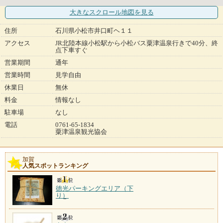
大きなスクロール地図
を見る
住所
石川県小松市井口町ヘ１１
アクセス
JR北陸本線小松駅から小松バス粟津温泉行きで40分、終
点下車すぐ
営業期間
通年
営業時間
見学自由
休業日
無休
料金
情報なし
駐車場
なし
電話
0761-65-1834
粟津温泉観光協会
加賀
人気スポットランキング
徳光パーキングエリア（下
り）