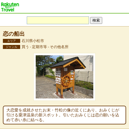
恋の船出
石川県小松市
エリア
買う - 定期市等 - その他名所
ジャンル
大恋愛を成就させたお末・竹松の像の近くにあり、おみくじが
引ける粟津温泉の新スポット。引いたおみくじは恋の願いを込
めて赤い糸に結べる。