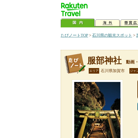
たびノートTOP
>
石川県の観光スポット
>
服部神社
動画
石川県加賀市
エリア
ジャ