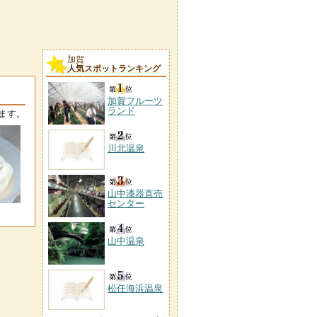
加賀
人気スポットランキング
加賀フルーツ
ランド
ます。
川北温泉
山中漆器直売
センター
山中温泉
松任海浜温泉