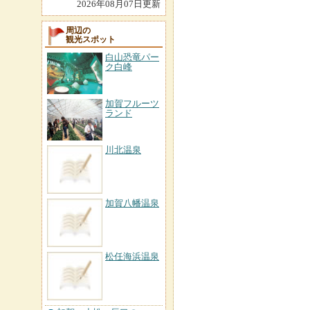
2026年08月07日更新
周辺の
観光スポット
白山恐竜パー
ク白峰
加賀フルーツ
ランド
川北温泉
加賀八幡温泉
松任海浜温泉