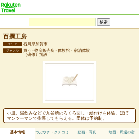
百撰工房
石川県加賀市
エリア
買う - 物産販売所 - 体験館・宿泊体験
ジャンル
（研修）施設
小皿、湯飲みなどで九谷焼のろくろ回し・絵付けを体験。ほぼ
マンツーマンで指導してもらえる。団体は予約制。
基本情報
つぶやき・クチコミ
動画・写真
地図・周辺の宿