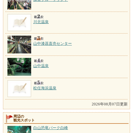
川北温泉
山中漆器直売センター
山中温泉
松任海浜温泉
2026年08月07日更新
周辺の
観光スポット
白山恐竜パーク白峰