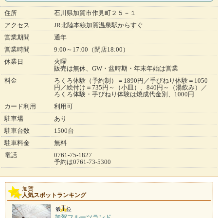
住所
石川県加賀市作見町２５－１
アクセス
JR北陸本線加賀温泉駅からすぐ
営業期間
通年
営業時間
9:00～17:00（閉店18:00）
休業日
火曜
販売は無休、GW・盆時期・年末年始は営業
料金
ろくろ体験（予約制）＝1890円／手びねり体験＝1050
円／絵付け＝735円～（小皿）、840円～（湯飲み）／
ろくろ体験・手びねり体験は焼成代金別、1000円
カード利用
利用可
駐車場
あり
駐車台数
1500台
駐車料金
無料
電話
0761-75-1827
予約は0761-73-5300
加賀
人気スポットランキング
加賀フルーツランド