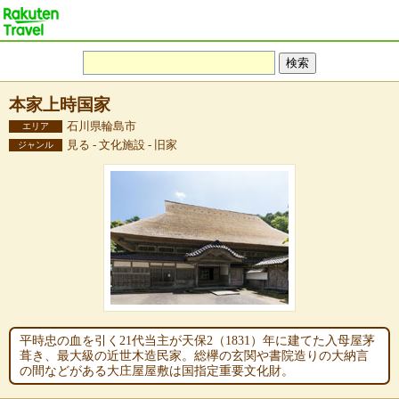
本家上時国家
石川県輪島市
エリア
見る - 文化施設 - 旧家
ジャンル
平時忠の血を引く21代当主が天保2（1831）年に建てた入母屋茅
葺き、最大級の近世木造民家。総欅の玄関や書院造りの大納言
の間などがある大庄屋屋敷は国指定重要文化財。