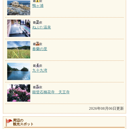
鴨ヶ浦
ねぶた温泉
春蘭の里
九十九湾
能登石楠花寺 天王寺
2026年08月06日更新
周辺の
観光スポット