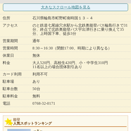
大きなスクロール地図
を見る
住所
石川県輪島市町野町南時国１３－４
アクセス
のと鉄道七尾線穴水駅から北鉄奥能登バス輪島行きで31
分、終点で北鉄奥能登バス宇出津行きに乗り換えて35
分、上時国下車、徒歩3分
営業期間
通年
営業時間
8:30～16:30（閉館17:00、時期により異なる）
休業日
無休
料金
大人520円、高校生420円、小・中学生310円
11名以上の場合団体割引あり
カード利用
利用不可
駐車場
あり
駐車台数
50台
駐車料金
無料
電話
0768-32-0171
能登
人気スポットランキング