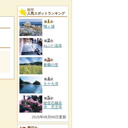
能登
人気スポットランキング
鴨ヶ浦
ねぶた温泉
春蘭の里
九十九湾
能登石楠花
寺 天王寺
2026年08月06日更新