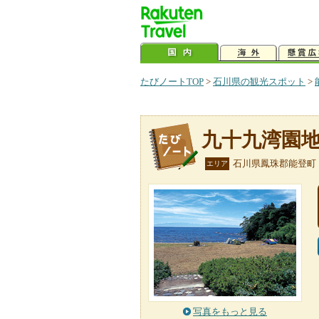
たびノートTOP
>
石川県の観光スポット
>
九十九湾園
石川県鳳珠郡能登町
エリア
写真をもっと見る