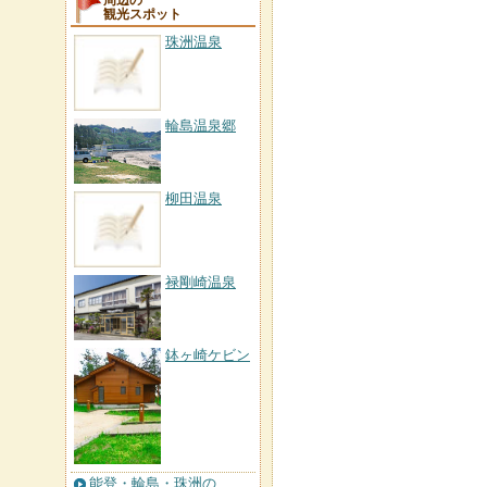
周辺の
観光スポット
珠洲温泉
輪島温泉郷
柳田温泉
禄剛崎温泉
鉢ヶ崎ケビン
能登・輪島・珠洲の