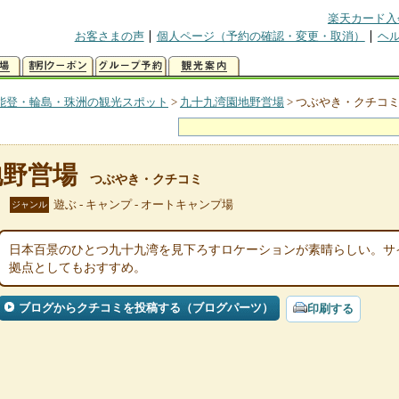
楽天カード入
お客さまの声
個人ページ（予約の確認・変更・取消）
ヘ
能登・輪島・珠洲の観光スポット
>
九十九湾園地野営場
>
つぶやき・クチコ
地野営場
つぶやき・クチコミ
遊ぶ - キャンプ - オートキャンプ場
ジャンル
日本百景のひとつ九十九湾を見下ろすロケーションが素晴らしい。サ
拠点としてもおすすめ。
ブログからクチコミを投稿する（ブログパーツ）
印刷する