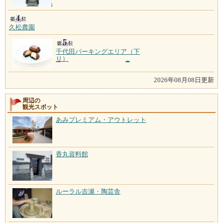
久松農園
千代田パーキングエリア（下
り）
2026年08月08日更新
周辺の
観光スポット
あみプレミアム・アウトレット
香丸資料館
ルーラル吉瀬・陶芸舎