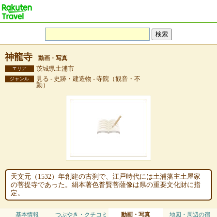
神龍寺
動画・写真
茨城県土浦市
エリア
見る - 史跡・建造物 - 寺院（観音・不
ジャンル
動）
天文元（1532）年創建の古刹で、江戸時代には土浦藩主土屋家
の菩提寺であった。絹本著色普賢菩薩像は県の重要文化財に指
定。
基本情報
つぶやき・クチコミ
動画・写真
地図・周辺の宿