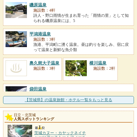
磯原温泉
施設数：4軒
詩人・野口雨情が生まれ育った「雨情の里」として知
られる磯原温泉には、5
平潟港温泉
施設数：3軒
漁港、平潟町に湧く温泉。昼は釣りを楽しみ、宿に戻
って温泉と新鮮な魚介類
奥久慈大子温泉
横川温泉
施設数：3軒
施設数：2軒
袋田温泉
施設数：1軒
久慈川の支流、滝川沿いに位置する温泉地。効能豊か
【茨城県】の温泉旅館・ホテル一覧をもっと見る
なお湯は、疲れを癒し、
日立・北茨城
人気スポットランキング
茨城カヌー・カヤックネイチ