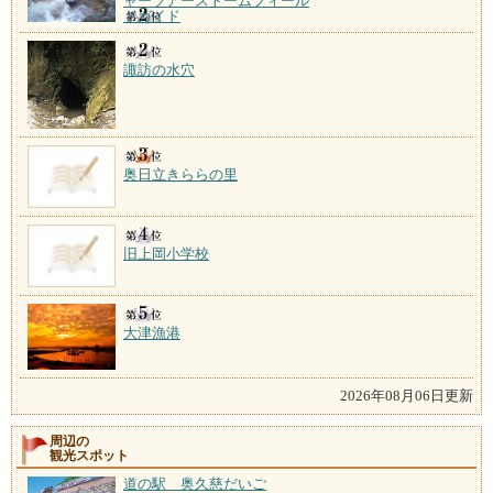
ャーツアーストームフィール
ドガイド
諏訪の水穴
奥日立きららの里
旧上岡小学校
大津漁港
2026年08月06日更新
周辺の
観光スポット
道の駅 奥久慈だいご