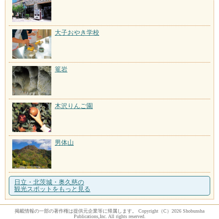
大子おやき学校
篭岩
木沢りんご園
男体山
日立・北茨城・奥久慈の
観光スポットをもっと見る
掲載情報の一部の著作権は提供元企業等に帰属します。 Copyright（C）2026 Shobunsha
Publications,Inc. All rights reserved.