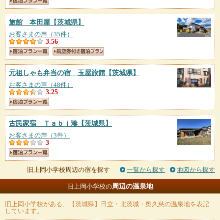
旅館 本田屋
【茨城県】
お客さまの声（35件）
3.56
元祖しゃも弁当の宿 玉屋旅館
【茨城県】
お客さまの声（48件）
3.25
古民家宿 Ｔａｂｉ湊
【茨城県】
お客さまの声（3件）
3
旧上岡小学校周辺の宿を探す
一覧から探す
地図から探す
周辺の温泉地
旧上岡小学校の
旧上岡小学校
がある、【茨城県】日立・北茨城・奥久慈の温泉地を表記
しています。