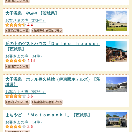
大子温泉 やみぞ
【茨城県】
お客さまの声（372件）
4.4
丘の上のゲストハウス「Ｄａｉｇｏ ｈｏｕｓｅ」
【茨城県】
お客さまの声（34件）
4.13
大子温泉 ホテル奥久慈館（伊東園ホテルズ）
【茨
城県】
お客さまの声（992件）
3.6
まちやど 「Ｍｏｔｏｍａｃｈｉ」
【茨城県】
お客さまの声（14件）
3.6