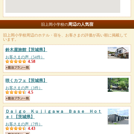
周辺の人気宿
旧上岡小学校の
旧上岡小学校
周辺のホテル・宿を、お客さまの評価が高い順に掲載して
います。
鈴木屋旅館
【茨城県】
お客さまの声（54件）
4.58
咲くカフェ
【茨城県】
お客さまの声（3件）
4.5
Ｄａｉｇｏ Ｋｕｊｉｇａｗａ Ｂａｓｅ Ｈｏｔ
ｅｌ
【茨城県】
お客さまの声（7件）
4.43