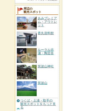
周辺の
観光スポット
あみプレミア
ム・アウトレ
ット
香丸資料館
ルーラル吉
瀬・陶芸舎
筑波山神社
筑波山
つくば・土浦・取手の
観光スポットをもっと見
る