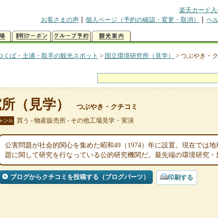
楽天カード入
お客さまの声
個人ページ（予約の確認・変更・取消）
ヘ
つくば・土浦・取手の観光スポット
>
国立環境研究所（見学）
>
つぶやき・
究所（見学）
つぶやき・クチコミ
買う - 物産販売所 - その他工場見学・実演
ャンル
公害問題が社会的関心を集めた昭和49（1974）年に設置。現在では
題に関して研究を行なっている公的研究機関だ。最先端の環境研究・
ブログからクチコミを投稿する（ブログパーツ）
印刷する