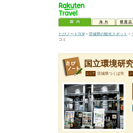
たびノートTOP
>
茨城県の観光スポット
>
コミ
国立環境研
茨城県つくば市
エリア
ジ