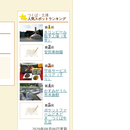
つくば・土浦
人気スポットランキング
キリンビール
取手工場（見
学）
安田果樹園
守谷サービス
エリア（下
り）
かすみがうら
市水族館
ポケットファ
ームどきど
き つくば牛
久店
2026年08月06日更新