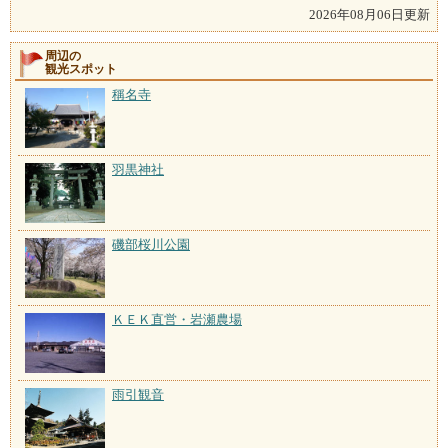
2026年08月06日更新
周辺の
観光スポット
稱名寺
羽黒神社
磯部桜川公園
ＫＥＫ直営・岩瀬農場
雨引観音