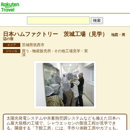
日本ハムファクトリー 茨城工場（見学）
地図・周
辺の宿
茨城県筑西市
エリア
買う - 物産販売所 - その他工場見学・実
ジャンル
演
太陽光発電システムや氷蓄熱空調システムなども備えた日本ハ
ム最大規模の工場で、シャウエッセンの製造工程が見学でき
る。隣接する「下館工房」には、手作り体験工房やカフェも。