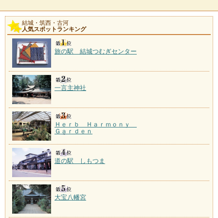
結城・筑西・古河
人気スポットランキング
旅の駅 結城つむぎセンター
一言主神社
Ｈｅｒｂ Ｈａｒｍｏｎｙ
Ｇａｒｄｅｎ
道の駅 しもつま
大宝八幡宮