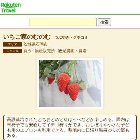
いちご家のむのむ
つぶやき・クチコミ
茨城県石岡市
エリア
買う - 物産販売所 - 観光農園・農場
ジャンル
高設栽培されたとちおとめと紅ほっぺなどが楽しめる。園内は
車椅子でも安心してイチゴ狩りができ、おしぼりや小さな子ど
も用のエプロンも利用できる。敷地内に日帰り温泉ゆりの郷も
ある。