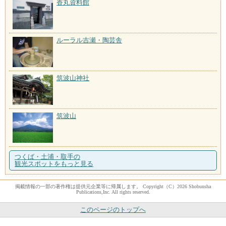
香丸資料館
ルーラル吉瀬・陶芸舎
筑波山神社
筑波山
つくば・土浦・取手の
観光スポットをもっと見る
掲載情報の一部の著作権は提供元企業等に帰属します。 Copyright（C）2026 Shobunsha
Publications,Inc. All rights reserved.
このページのトップへ