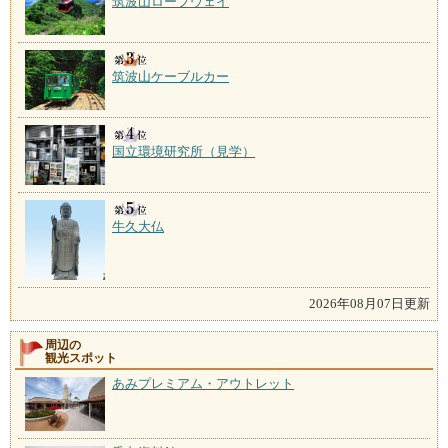
筑波山ロープウェイ
筑波山ケーブルカー
国立環境研究所（見学）
牛久大仏
2026年08月07日更新
周辺の
観光スポット
あみプレミアム・アウトレット