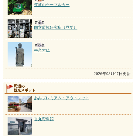
筑波山ケーブルカー
国立環境研究所（見学）
牛久大仏
2026年08月07日更新
周辺の
観光スポット
あみプレミアム・アウトレット
香丸資料館