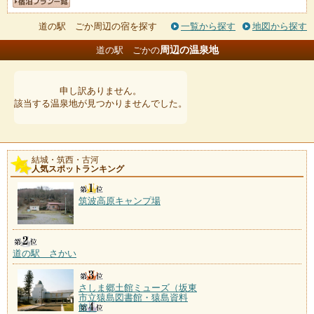
道の駅 ごか周辺の宿を探す
一覧から探す
地図から探す
周辺の温泉地
道の駅 ごかの
申し訳ありません。
該当する温泉地が見つかりませんでした。
結城・筑西・古河
人気スポットランキング
筑波高原キャンプ場
道の駅 さかい
さしま郷土館ミューズ（坂東
市立猿島図書館・猿島資料
館）