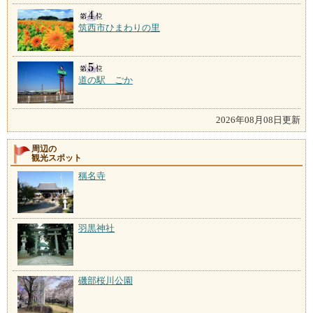
筑西市ひまわりの里
道の駅 ごか
2026年08月08日更新
周辺の
観光スポット
稱名寺
羽黒神社
磯部桜川公園