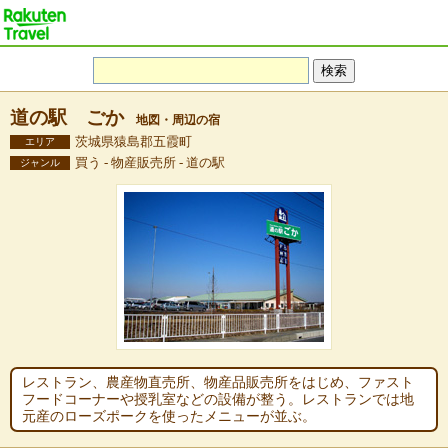
道の駅 ごか
地図・周辺の宿
茨城県猿島郡五霞町
エリア
買う - 物産販売所 - 道の駅
ジャンル
レストラン、農産物直売所、物産品販売所をはじめ、ファスト
フードコーナーや授乳室などの設備が整う。レストランでは地
元産のローズポークを使ったメニューが並ぶ。