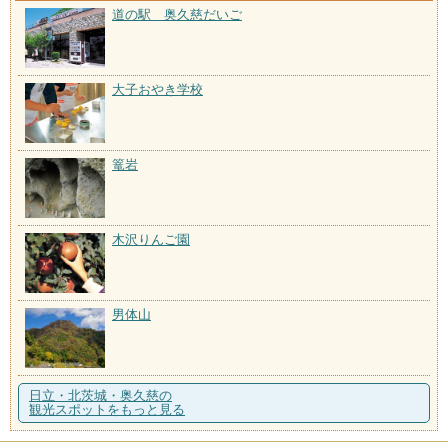
道の駅 奥久慈だいご
大子おやき学校
篭岩
木沢りんご園
男体山
日立・北茨城・奥久慈の
観光スポットをもっと見る