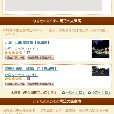
周辺の人気宿
水府竜の里公園の
水府竜の里公園
周辺のホテル・宿を、お客さまの評価が高い順に掲載し
ています。
元湯 山田屋旅館
【茨城県】
お客さまの声（161件）
4.47
四季の湯宿 梅屋山荘
【茨城県】
お客さまの声（47件）
4.45
水府竜の里公園周辺の宿を探す
一覧から探す
地図から探す
周辺の温泉地
水府竜の里公園の
水府竜の里公園
がある、【茨城県】日立・北茨城・奥久慈の温泉地を表