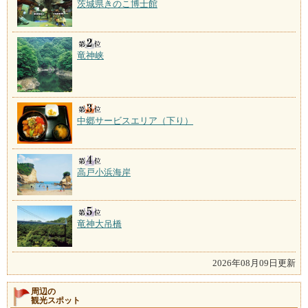
茨城県きのこ博士館
竜神峡
中郷サービスエリア（下り）
高戸小浜海岸
竜神大吊橋
2026年08月09日更新
周辺の
観光スポット