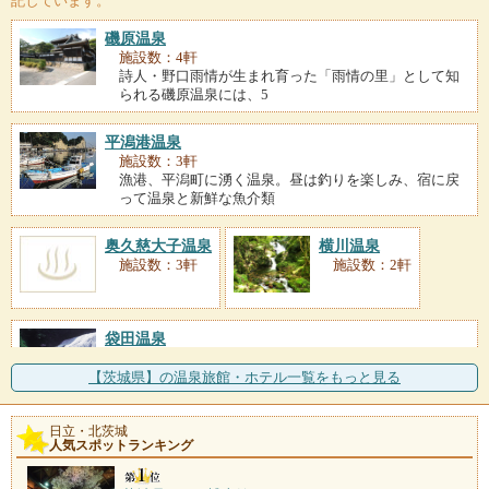
記しています。
磯原温泉
施設数：4軒
詩人・野口雨情が生まれ育った「雨情の里」として知
られる磯原温泉には、5
平潟港温泉
施設数：3軒
漁港、平潟町に湧く温泉。昼は釣りを楽しみ、宿に戻
って温泉と新鮮な魚介類
奥久慈大子温泉
横川温泉
施設数：3軒
施設数：2軒
袋田温泉
施設数：1軒
久慈川の支流、滝川沿いに位置する温泉地。効能豊か
【茨城県】の温泉旅館・ホテル一覧をもっと見る
なお湯は、疲れを癒し、
日立・北茨城
人気スポットランキング