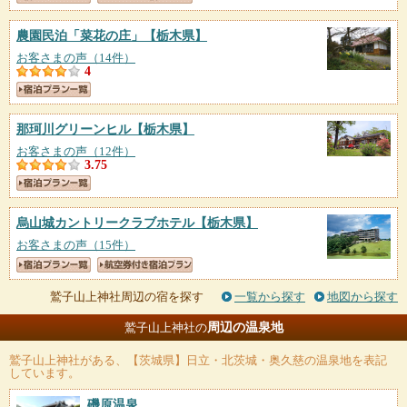
農園民泊「菜花の庄」
【栃木県】
お客さまの声（14件）
4
那珂川グリーンヒル
【栃木県】
お客さまの声（12件）
3.75
烏山城カントリークラブホテル
【栃木県】
お客さまの声（15件）
鷲子山上神社周辺の宿を探す
一覧から探す
地図から探す
周辺の温泉地
鷲子山上神社の
鷲子山上神社
がある、【茨城県】日立・北茨城・奥久慈の温泉地を表記
しています。
磯原温泉