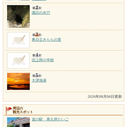
諏訪の水穴
奥日立きららの里
旧上岡小学校
大津漁港
2026年08月06日更新
周辺の
観光スポット
道の駅 奥久慈だいご