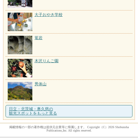
大子おやき学校
篭岩
木沢りんご園
男体山
日立・北茨城・奥久慈の
観光スポットをもっと見る
掲載情報の一部の著作権は提供元企業等に帰属します。 Copyright（C）2026 Shobunsha
Publications,Inc. All rights reserved.