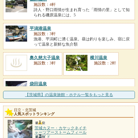
施設数：4軒
詩人・野口雨情が生まれ育った「雨情の里」として知
られる磯原温泉には、5
平潟港温泉
施設数：3軒
漁港、平潟町に湧く温泉。昼は釣りを楽しみ、宿に戻
って温泉と新鮮な魚介類
奥久慈大子温泉
横川温泉
施設数：3軒
施設数：2軒
袋田温泉
施設数：1軒
久慈川の支流、滝川沿いに位置する温泉地。効能豊か
【茨城県】の温泉旅館・ホテル一覧をもっと見る
なお湯は、疲れを癒し、
日立・北茨城
人気スポットランキング
茨城カヌー・カヤックネイチ
ャーツアーストームフィール
ドガイド