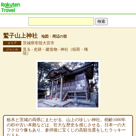
鷲子山上神社
地図・周辺の宿
茨城県常陸大宮市
エリア
見る - 史跡・建造物 - 神社（稲荷・権
ジャンル
現）
栃木と茨城の両県にまたがる、山上の珍しい神社。樹齢1000年
の杉や古い本殿などは、壮大な歴史を感じさせる。日本一の大
フクロウ像もあり、参拝後に宝くじの高額当選をしたラッキー
な人も。