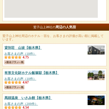
周辺の人気宿
鷲子山上神社の
鷲子山上神社
周辺のホテル・宿を、お客さまの評価が高い順に掲載して
います。
貸別荘 山波
【栃木県】
お客さまの声（18件）
4.75
有形文化財ホテル飯塚邸
【栃木県】
お客さまの声（10件）
4.67
馬頭温泉 いさみ館
【栃木県】
お客さまの声（209件）
4.54