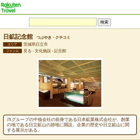
日鉱記念館
つぶやき・クチコミ
茨城県日立市
エリア
見る - 文化施設 - 記念館
ジャンル
JXグループの中核会社の前身である日本鉱業株式会社が、創業
の地である日立鉱山の跡地に開設。企業の歴史や日立鉱山に関
する展示がある。