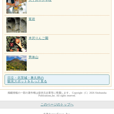
篭岩
木沢りんご園
男体山
日立・北茨城・奥久慈の
観光スポットをもっと見る
掲載情報の一部の著作権は提供元企業等に帰属します。 Copyright（C）2026 Shobunsha
Publications,Inc. All rights reserved.
このページのトップへ
© Rakuten Group, Inc.