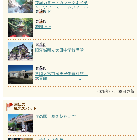
茨城カヌー・カヤックネイチ
ャーツアーストームフィール
ドガイド
花園神社
旧茨城県立太田中学校講堂
常陸大宮市歴史民俗資料館
大宮館
2026年08月08日更新
周辺の
観光スポット
道の駅 奥久慈だいご
大子おやき学校