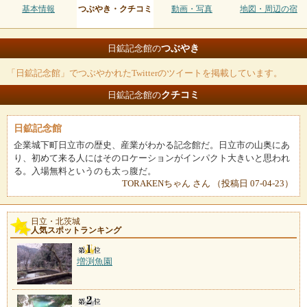
基本情報
つぶやき・クチコミ
動画・写真
地図・周辺の宿
つぶやき
日鉱記念館の
「日鉱記念館」でつぶやかれたTwitterのツイートを掲載しています。
クチコミ
日鉱記念館の
日鉱記念館
企業城下町日立市の歴史、産業がわかる記念館だ。日立市の山奥にあ
り、初めて来る人にはそのロケーションがインパクト大きいと思われ
る。入場無料というのも太っ腹だ。
TORAKENちゃん さん （投稿日 07-04-23）
日立・北茨城
人気スポットランキング
増渕魚園