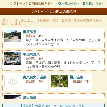
プラトーさとみ周辺の宿を探す
一覧から探す
地図から探す
周辺の温泉地
プラトーさとみの
プラトーさとみ
がある、【茨城県】日立・北茨城・奥久慈の温泉地を表
記しています。
磯原温泉
施設数：4軒
詩人・野口雨情が生まれ育った「雨情の里」として知
られる磯原温泉には、5
平潟港温泉
施設数：3軒
漁港、平潟町に湧く温泉。昼は釣りを楽しみ、宿に戻
って温泉と新鮮な魚介類
奥久慈大子温泉
横川温泉
施設数：3軒
施設数：2軒
袋田温泉
施設数：1軒
久慈川の支流、滝川沿いに位置する温泉地。効能豊か
【茨城県】の温泉旅館・ホテル一覧をもっと見る