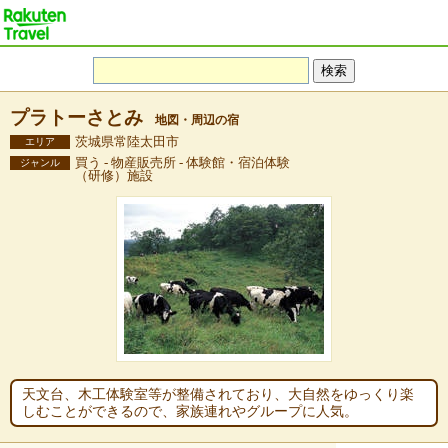
プラトーさとみ
地図・周辺の宿
茨城県常陸太田市
エリア
買う - 物産販売所 - 体験館・宿泊体験
ジャンル
（研修）施設
天文台、木工体験室等が整備されており、大自然をゆっくり楽
しむことができるので、家族連れやグループに人気。