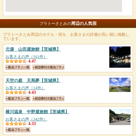
周辺の人気宿
プラトーさとみの
プラトーさとみ
周辺のホテル・宿を、お客さまの評価が高い順に掲載し
ています。
元湯 山田屋旅館
【茨城県】
お客さまの声（161件）
4.47
天空の庭 天馬夢
【茨城県】
お客さまの声（14件）
4.43
横川温泉 中野屋旅館
【茨城県】
お客さまの声（342件）
4.33