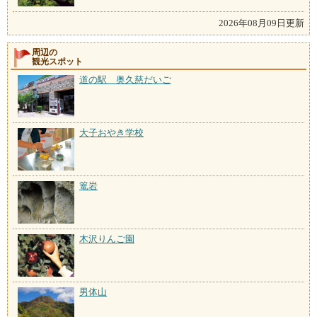
2026年08月09日更新
周辺の
観光スポット
道の駅 奥久慈だいご
大子おやき学校
篭岩
木沢りんご園
男体山