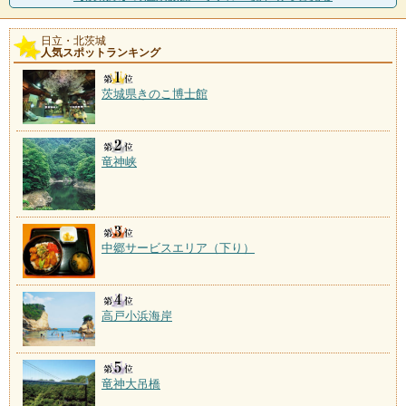
なお湯は、疲れを癒し、
日立・北茨城
人気スポットランキング
茨城県きのこ博士館
竜神峡
中郷サービスエリア（下り）
高戸小浜海岸
竜神大吊橋