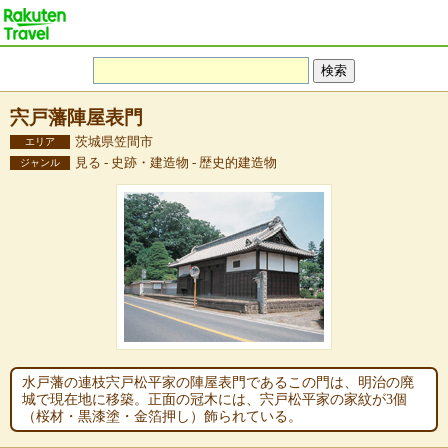
宍戸藩陣屋表門
茨城県笠間市
エリア
見る - 史跡・建造物 - 歴史的建造物
ジャンル
水戸藩の連枝宍戸松平家の陣屋表門であるこの門は、明治の廃
城で現在地に移築。正面の冠木には、宍戸松平家の家紋が3個
（桜材・黒漆塗・金箔押し）飾られている。