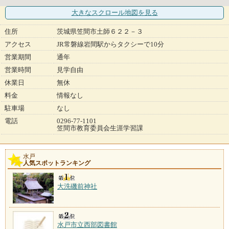
大きなスクロール地図
を見る
住所
茨城県笠間市土師６２２－３
アクセス
JR常磐線岩間駅からタクシーで10分
営業期間
通年
営業時間
見学自由
休業日
無休
料金
情報なし
駐車場
なし
電話
0296-77-1101
笠間市教育委員会生涯学習課
水戸
人気スポットランキング
大洗磯前神社
水戸市立西部図書館