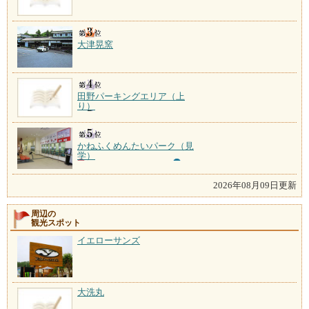
大津晃窯
田野パーキングエリア（上
り）
かねふくめんたいパーク（見
学）
2026年08月09日更新
周辺の
観光スポット
イエローサンズ
大洗丸