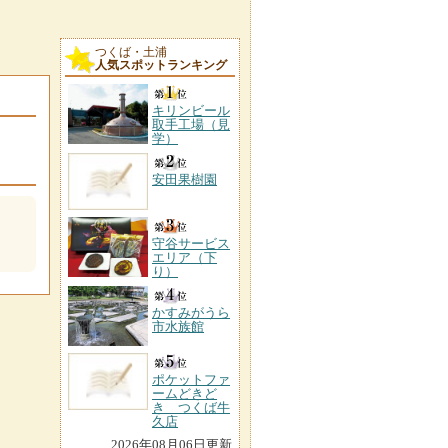
つくば・土浦
人気スポットランキング
キリンビール
取手工場（見
学）
安田果樹園
守谷サービス
エリア（下
り）
かすみがうら
市水族館
ポケットファ
ームどきど
き つくば牛
久店
2026年08月06日更新