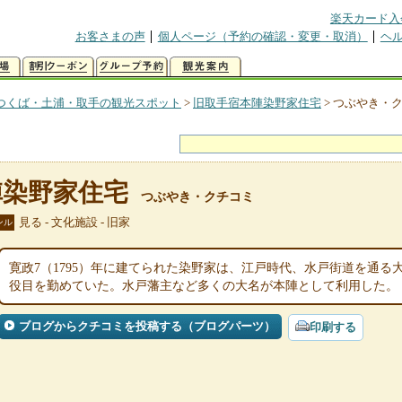
楽天カード入
お客さまの声
個人ページ（予約の確認・変更・取消）
ヘ
つくば・土浦・取手の観光スポット
>
旧取手宿本陣染野家住宅
>
つぶやき・
陣染野家住宅
つぶやき・クチコミ
見る - 文化施設 - 旧家
ンル
寛政7（1795）年に建てられた染野家は、江戸時代、水戸街道を通
役目を勤めていた。水戸藩主など多くの大名が本陣として利用した。
ブログからクチコミを投稿する（ブログパーツ）
印刷する