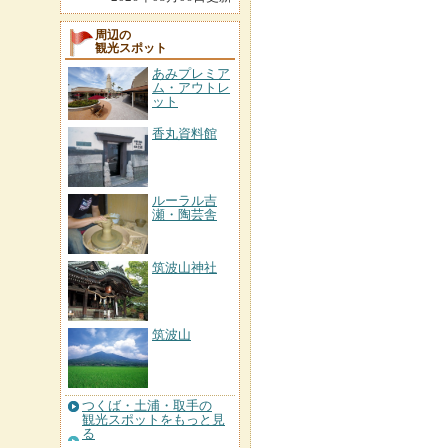
周辺の
観光スポット
あみプレミア
ム・アウトレ
ット
香丸資料館
ルーラル吉
瀬・陶芸舎
筑波山神社
筑波山
つくば・土浦・取手の
観光スポットをもっと見
る