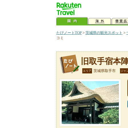
たびノートTOP
>
茨城県の観光スポット
>
コミ
旧取手宿本
茨城県取手市
エリア
ジャ