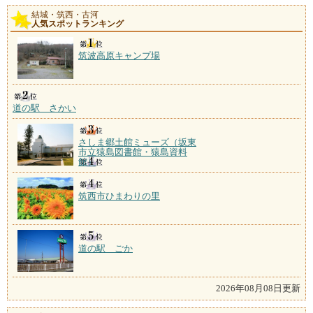
結城・筑西・古河
人気スポットランキング
筑波高原キャンプ場
道の駅 さかい
さしま郷土館ミューズ（坂東
市立猿島図書館・猿島資料
館）
筑西市ひまわりの里
道の駅 ごか
2026年08月08日更新