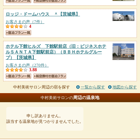
ロッジ・ドームハウス ＾
【茨城県】
お客さまの声（7件）
4
ホテル下館ヒルズ 下館駅前店（旧：ビジネスホテ
ルＳＡＮＴＡ下館駅前店）（ＢＢＨホテルグルー
プ）
【茨城県】
お客さまの声（270件）
3.88
中村美術サロン周辺の宿を探す
一覧から探す
地図から探す
周辺の温泉地
中村美術サロンの
申し訳ありません。
該当する温泉地が見つかりませんでした。