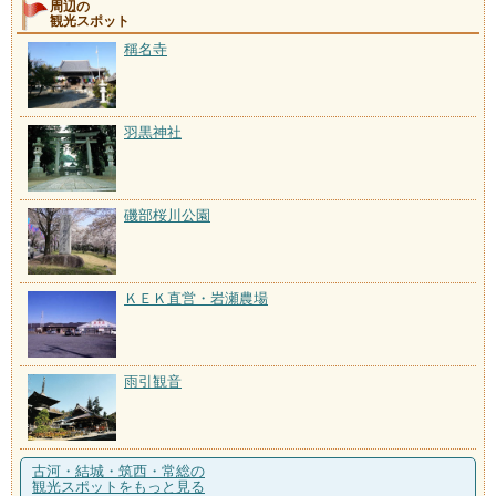
周辺の
観光スポット
稱名寺
羽黒神社
磯部桜川公園
ＫＥＫ直営・岩瀬農場
雨引観音
古河・結城・筑西・常総の
観光スポットをもっと見る