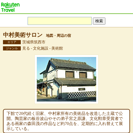
中村美術サロン
地図・周辺の宿
茨城県筑西市
エリア
見る - 文化施設 - 美術館
ジャンル
下館で20代続く旧家、中村家所有の美術品を改造した土蔵で公
開。陶芸家の板谷波山やその弟子宮之原謙、文化勲章受賞者で
ある画家の森田茂の作品など約70点を、定期的に入れ替えて展
示している。