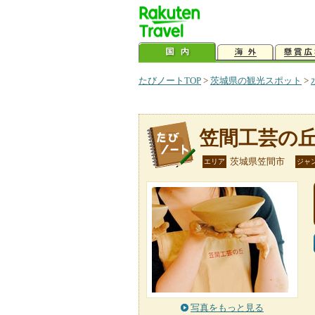
たびノートTOP
>
茨城県の観光スポット
>
笠間工芸の
茨城県笠間市
エリア
ジャ
写真をもっと見る