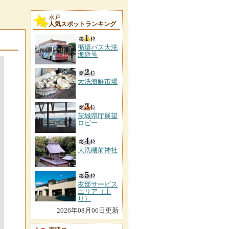
水戸
人気スポットランキング
循環バス大洗
海遊号
大洗海鮮市場
茨城県庁展望
ロビー
大洗磯前神社
友部サービス
エリア（上
り）
2026年08月06日更新