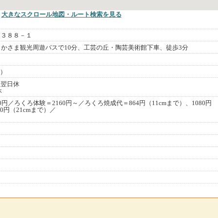
大きなスクロール地図
・ルート検索
を見る
２３８８－１
らかさま観光周遊バスで10分、工芸の丘・陶芸美術館下車、徒歩3分
店）
は翌日休
休
0円／ろくろ体験＝2160円～／ろくろ焼成代＝864円（11cmまで）、1080円
20円（21cmまで）／