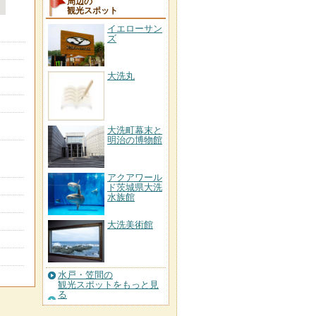
周辺の
観光スポット
イエローサン
ズ
大洗丸
大洗町幕末と
明治の博物館
アクアワール
ド茨城県大洗
水族館
大洗美術館
水戸・笠間の
観光スポットをもっと見
る