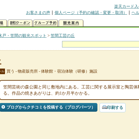
楽天カード入
お客さまの声
個人ページ（予約の確認・変更・取消）
ヘ
水戸・笠間の観光スポット
>
笠間工芸の丘
丘
買う - 物産販売所 - 体験館・宿泊体験（研修）施設
ンル
笠間芸術の森公園と同じ敷地内にある。工芸に関する展示室と陶芸体
る。作品の焼きあがりは、約1か月半かかる。
ブログからクチコミを投稿する（ブログパーツ）
印刷する