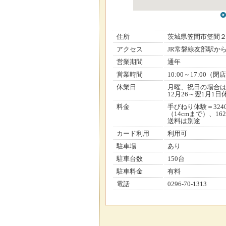
住所
茨城県笠間市笠間
アクセス
JR常磐線友部駅か
営業期間
通年
営業時間
10:00～17:00（閉
休業日
月曜、祝日の場合
12月26～翌1月1日
料金
手びねり体験＝324
（14cmまで）、16
送料は別途
カード利用
利用可
駐車場
あり
駐車台数
150台
駐車料金
有料
電話
0296-70-1313