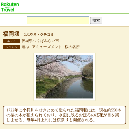
福岡堰
つぶやき・クチコミ
茨城県つくばみらい市
エリア
遊ぶ - アミューズメント - 桜の名所
ジャンル
1722年に小貝川をせきとめて造られた福岡堰には、現在約550本
の桜の木が植えられており、水面に映るおぼろの桜花が目を楽
しませる。毎年4月上旬には桜祭りも開催される。