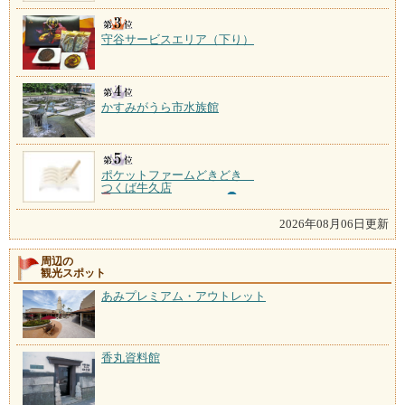
守谷サービスエリア（下り）
かすみがうら市水族館
ポケットファームどきどき
つくば牛久店
2026年08月06日更新
周辺の
観光スポット
あみプレミアム・アウトレット
香丸資料館