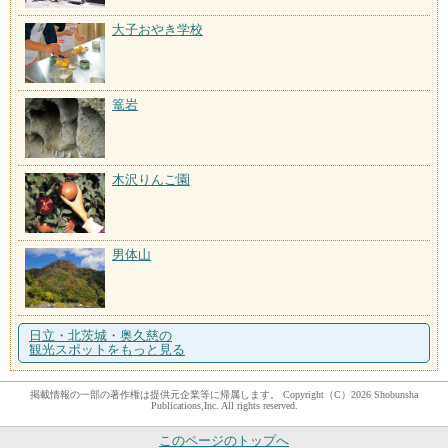
大子おやき学校
篭岩
木沢りんご園
男体山
日立・北茨城・奥久慈の
観光スポットをもっと見る
掲載情報の一部の著作権は提供元企業等に帰属します。 Copyright（C）2026 Shobunsha
Publications,Inc. All rights reserved.
このページのトップへ