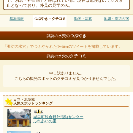
で、別名「神仙洞」と呼ばれている。現在は危険なので立入禁
止となっており、外見の見学のみ。
基本情報
つぶやき・クチコミ
動画・写真
地図・周辺の宿
つぶやき
諏訪の水穴の
「諏訪の水穴」でつぶやかれたTwitterのツイートを掲載しています。
クチコミ
諏訪の水穴の
申し訳ありません。
こちらの観光スポットのクチコミが見つかりませんでした。
日立・北茨城
人気スポットランキング
城里町総合野外活動センター
ふれあいの里