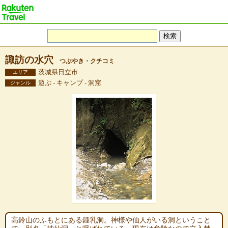
諏訪の水穴
つぶやき・クチコミ
茨城県日立市
エリア
遊ぶ - キャンプ - 洞窟
ジャンル
高鈴山のふもとにある鍾乳洞。神様や仙人がいる洞ということ