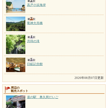
高戸小浜海岸
竜神大吊橋
月待の滝
日鉱記念館
2026年08月07日更新
周辺の
観光スポット
道の駅 奥久慈だいご