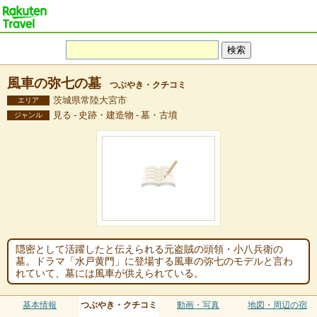
風車の弥七の墓
つぶやき・クチコミ
茨城県常陸大宮市
エリア
見る - 史跡・建造物 - 墓・古墳
ジャンル
隠密として活躍したと伝えられる元盗賊の頭領・小八兵衛の
墓。ドラマ「水戸黄門」に登場する風車の弥七のモデルと言わ
れていて、墓には風車が供えられている。
基本情報
つぶやき・クチコミ
動画・写真
地図・周辺の宿