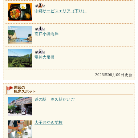
中郷サービスエリア（下り）
高戸小浜海岸
竜神大吊橋
2026年08月09日更新
周辺の
観光スポット
道の駅 奥久慈だいご
大子おやき学校