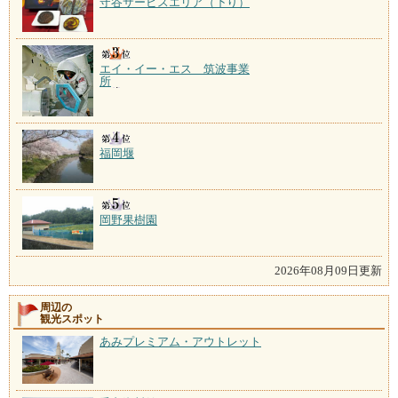
守谷サービスエリア（下り）
エイ・イー・エス 筑波事業
所
福岡堰
岡野果樹園
2026年08月09日更新
周辺の
観光スポット
あみプレミアム・アウトレット