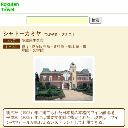
シャトーカミヤ
つぶやき・クチコミ
茨城県牛久市
エリア
買う - 物産販売所 - 資料館・郷土館・展
ジャンル
示館・文学館
明治36（1903）年に建てられた日本初の本格的ワイン醸造場。
平成20（2008）年には重要文化財に指定された。現在は、ワイ
ンや地ビールが味わえるレストランとして利用できる。