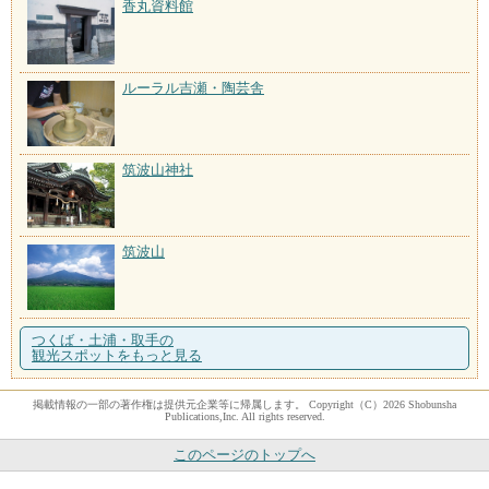
香丸資料館
ルーラル吉瀬・陶芸舎
筑波山神社
筑波山
つくば・土浦・取手の
観光スポットをもっと見る
掲載情報の一部の著作権は提供元企業等に帰属します。 Copyright（C）2026 Shobunsha
Publications,Inc. All rights reserved.
このページのトップへ