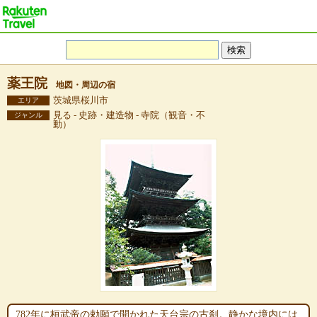
薬王院
地図・周辺の宿
茨城県桜川市
エリア
見る - 史跡・建造物 - 寺院（観音・不
ジャンル
動）
782年に桓武帝の勅願で開かれた天台宗の古刹。静かな境内には