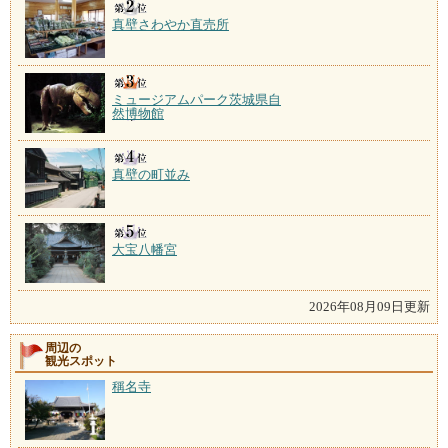
真壁さわやか直売所
ミュージアムパーク茨城県自
然博物館
真壁の町並み
大宝八幡宮
2026年08月09日更新
周辺の
観光スポット
稱名寺