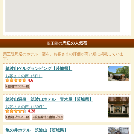
周辺の人気宿
薬王院の
薬王院
周辺のホテル・宿を、お客さまの評価が高い順に掲載していま
す。
筑波山ゲルグランピング
【茨城県】
お客さまの声（6件）
4.6
筑波山温泉 筑波山ホテル 青木屋
【茨城県】
お客さまの声（430件）
4.28
亀の井ホテル 筑波山
【茨城県】