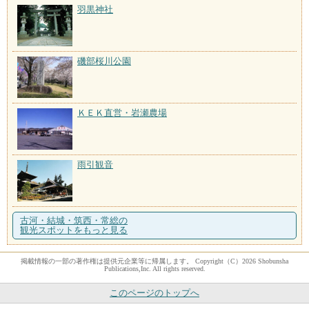
羽黒神社
磯部桜川公園
ＫＥＫ直営・岩瀬農場
雨引観音
古河・結城・筑西・常総の
観光スポットをもっと見る
掲載情報の一部の著作権は提供元企業等に帰属します。 Copyright（C）2026 Shobunsha
Publications,Inc. All rights reserved.
このページのトップへ