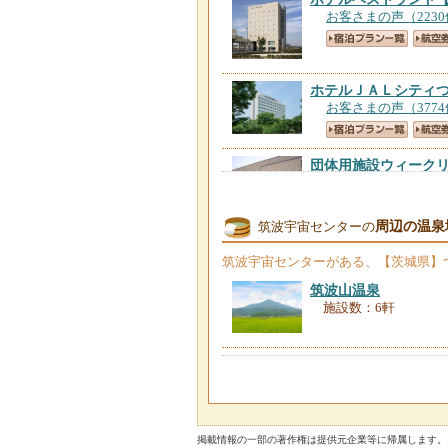
お客さまの声（223
ホテルＪＡＬシティ
お客さまの声（377
団体用施設ウィーク
お客さまの声（11件
周辺の温泉
筑波宇宙センターの
ダイワロイネットホ
お客さまの声（345
筑波宇宙センター
がある、【茨城県】
筑波山温泉
施設数：6軒
「街なかの隠れ家」
プ）
【茨城県】
お客さまの声（118
旅館梅屋
【茨城県】
お客さまの声（275
掲載情報の一部の著作権は提供元企業等に帰属します。 Copyright（C）2026