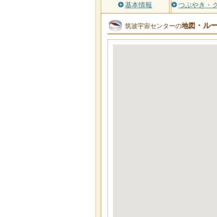
基本情報
つぶやき・
・ル
地図
筑波宇宙センターの