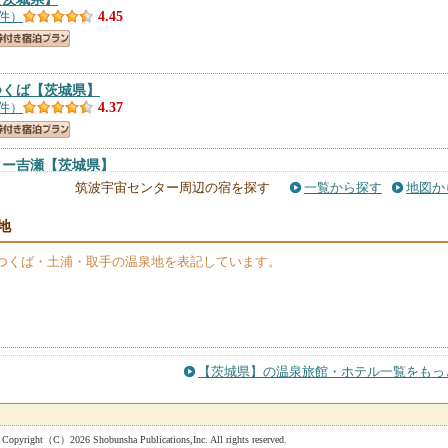
0件）
4.45
つくば
【茨城県】
4件）
4.37
リー吉瀬
【茨城県】
）
4.33
筑波宇宙センター周辺の宿を探す
一覧から探す
地図か
地
テルつくば
【茨城県】
1件）
4.26
つくば・土浦・取手の温泉地を表記しています。
備長炭の湯 ホテルつくばヒルズ学園西大通り店（ＢＢＨホテルグルー
7件）
4.18
【茨城県】の温泉旅館・ホテル一覧をもっ
件）
4.14
 Shobunsha Publications,Inc. All rights reserved.