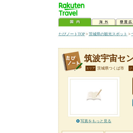
たびノートTOP
>
茨城県の観光スポット
>
筑波宇宙セ
茨城県つくば市
エリア
ジ
写真をもっと見る