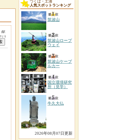
つくば・土浦
人気スポットランキング
筑波山
。
(駅
い)
筑波山ロープ
ウェイ
筑波山ケーブ
ルカー
国立環境研究
所（見学）
牛久大仏
2026年08月07日更新