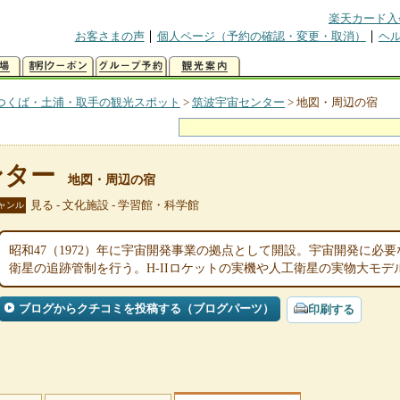
楽天カード入
お客さまの声
個人ページ（予約の確認・変更・取消）
ヘ
つくば・土浦・取手の観光スポット
>
筑波宇宙センター
>
地図・周辺の宿
ンター
地図・周辺の宿
見る - 文化施設 - 学習館・科学館
ャンル
昭和47（1972）年に宇宙開発事業の拠点として開設。宇宙開発に必
衛星の追跡管制を行う。H-IIロケットの実機や人工衛星の実物大モ
ブログからクチコミを投稿する（ブログパーツ）
印刷する