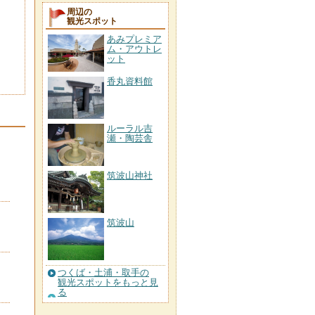
周辺の
観光スポット
あみプレミア
ム・アウトレ
ット
香丸資料館
ルーラル吉
瀬・陶芸舎
筑波山神社
筑波山
つくば・土浦・取手の
観光スポットをもっと見
る