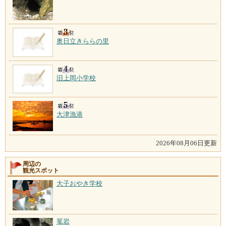
奥日立きららの里
旧上岡小学校
大津漁港
2026年08月06日更新
周辺の
観光スポット
大子おやき学校
篭岩