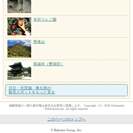
木沢りんご園
男体山
長福寺（曹洞宗）
日立・北茨城・奥久慈の
観光スポットをもっと見る
掲載情報の一部の著作権は提供元企業等に帰属します。 Copyright（C）2026 Shobunsha
Publications,Inc. All rights reserved.
このページのトップへ
© Rakuten Group, Inc.