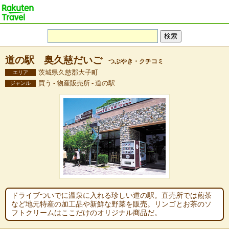
道の駅 奥久慈だいご
つぶやき・クチコミ
茨城県久慈郡大子町
エリア
買う - 物産販売所 - 道の駅
ジャンル
ドライブついでに温泉に入れる珍しい道の駅。直売所では煎茶
など地元特産の加工品や新鮮な野菜を販売。リンゴとお茶のソ
フトクリームはここだけのオリジナル商品だ。