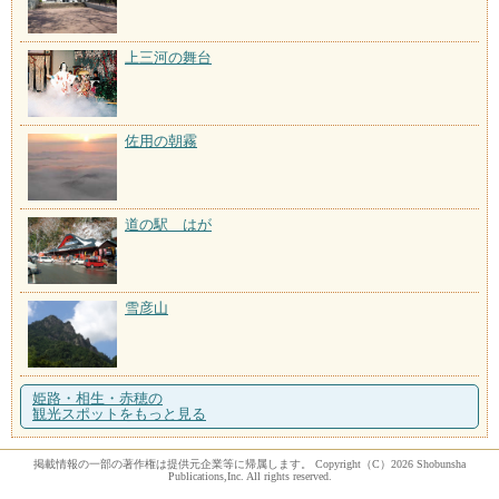
上三河の舞台
佐用の朝霧
道の駅 はが
雪彦山
姫路・相生・赤穂の
観光スポットをもっと見る
掲載情報の一部の著作権は提供元企業等に帰属します。 Copyright（C）2026 Shobunsha
Publications,Inc. All rights reserved.