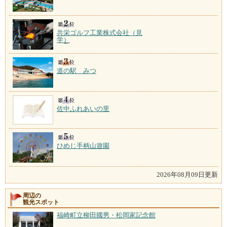
共栄ゴルフ工業株式会社（見
学）
道の駅 みつ
佐中ふれあいの里
ひめじ手柄山遊園
2026年08月09日更新
周辺の
観光スポット
福崎町立柳田國男・松岡家記念館