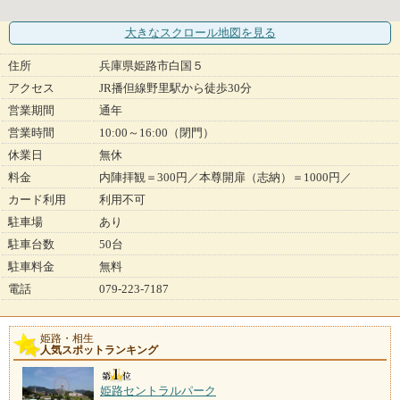
大きなスクロール地図
を見る
住所
兵庫県姫路市白国５
アクセス
JR播但線野里駅から徒歩30分
営業期間
通年
営業時間
10:00～16:00（閉門）
休業日
無休
料金
内陣拝観＝300円／本尊開扉（志納）＝1000円／
カード利用
利用不可
駐車場
あり
駐車台数
50台
駐車料金
無料
電話
079-223-7187
姫路・相生
人気スポットランキング
姫路セントラルパーク