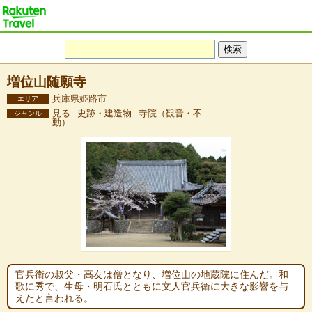
増位山随願寺
兵庫県姫路市
エリア
見る - 史跡・建造物 - 寺院（観音・不
ジャンル
動）
官兵衛の叔父・高友は僧となり、増位山の地蔵院に住んだ。和
歌に秀で、生母・明石氏とともに文人官兵衛に大きな影響を与
えたと言われる。