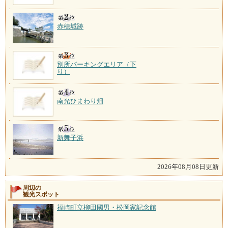
赤穂城跡
別所パーキングエリア（下
り）
南光ひまわり畑
新舞子浜
2026年08月08日更新
周辺の
観光スポット
福崎町立柳田國男・松岡家記念館