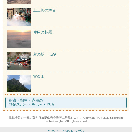
上三河の舞台
佐用の朝霧
道の駅 はが
雪彦山
姫路・相生・赤穂の
観光スポットをもっと見る
掲載情報の一部の著作権は提供元企業等に帰属します。 Copyright（C）2026 Shobunsha
Publications,Inc. All rights reserved.
このページのトップへ