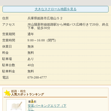
大きなスクロール地図
を見る
住所
兵庫県姫路市広嶺山５２
アクセス
JR山陽新幹線姫路駅から神姫バス広峰行きで20分、終点
下車、徒歩30分
営業期間
通年
営業時間
9:00～16:00（閉門）
休業日
無休
料金
無料
駐車場
あり
駐車台数
40台
駐車料金
無料
電話
079-288-4777
姫路・相生
人気スポットランキング
安富パーキングエリア（下
り）