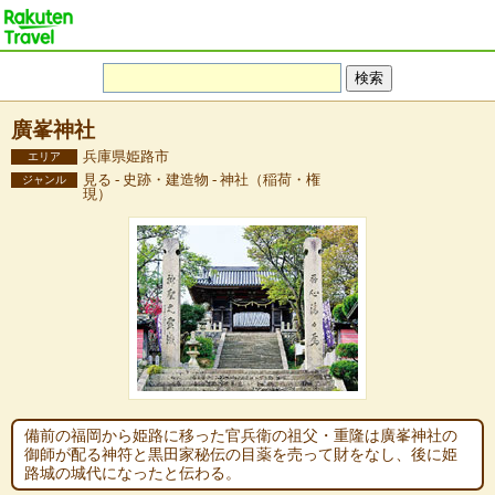
廣峯神社
兵庫県姫路市
エリア
見る - 史跡・建造物 - 神社（稲荷・権
ジャンル
現）
備前の福岡から姫路に移った官兵衛の祖父・重隆は廣峯神社の
御師が配る神符と黒田家秘伝の目薬を売って財をなし、後に姫
路城の城代になったと伝わる。