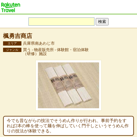
楓勇吉商店
兵庫県南あわじ市
エリア
買う - 物産販売所 - 体験館・宿泊体験
ジャンル
（研修）施設
今でも昔ながらの技法でそうめん作りが行われ、事前予約をす
れば2本の棒を使って麺を伸ばしていく門干しというそうめん作
りの技法が体験できる。