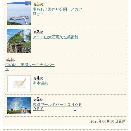
南あわじ海釣り公園 メガフ
ロート
アート山大石可久也美術館
道の駅 東浦ターミナルパー
ク
洲本温泉
淡路ワールドパークＯＮＯＫ
ＯＲＯ
2026年08月10日更新