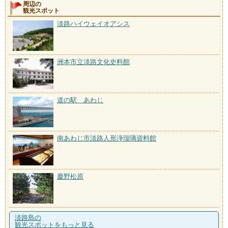
周辺の
観光スポット
淡路ハイウェイオアシス
洲本市立淡路文化史料館
道の駅 あわじ
南あわじ市淡路人形浄瑠璃資料館
慶野松原
淡路島の
観光スポットをもっと見る