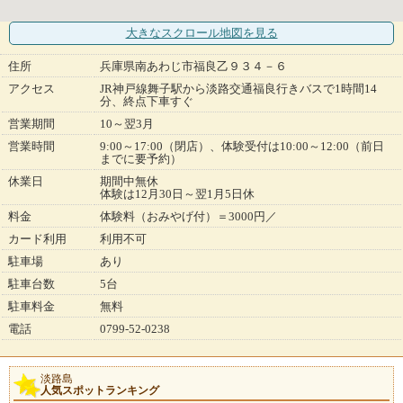
大きなスクロール地図
を見る
住所
兵庫県南あわじ市福良乙９３４－６
アクセス
JR神戸線舞子駅から淡路交通福良行きバスで1時間14
分、終点下車すぐ
営業期間
10～翌3月
営業時間
9:00～17:00（閉店）、体験受付は10:00～12:00（前日
までに要予約）
休業日
期間中無休
体験は12月30日～翌1月5日休
料金
体験料（おみやげ付）＝3000円／
カード利用
利用不可
駐車場
あり
駐車台数
5台
駐車料金
無料
電話
0799-52-0238
淡路島
人気スポットランキング