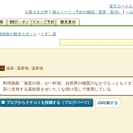
楽天カード入
お客さまの声
個人ページ（予約の確認・変更・取消）
ヘ
淡路島の観光スポット
>
くすし湯
温泉 - 温泉地 - 温泉地
ンル
料理旅館「海若の宿」が一軒宿。自然界の物質のなかでもっともイオ
富に含有する薬効泉をぜいたくな掛け流しで使用している。
ブログからクチコミを投稿する（ブログパーツ）
印刷する