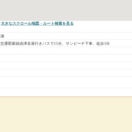
大きなスクロール地図
・ルート検索
を見る
蟇浦
交通郡家経由津名港行きバスで15分、サンビーチ下車、徒歩3分