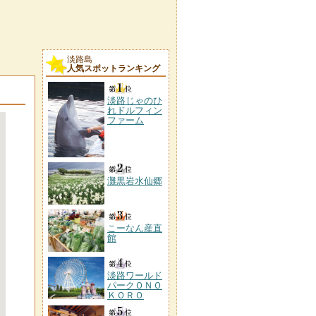
淡路島
人気スポットランキング
淡路じゃのひ
れドルフィン
ファーム
灘黒岩水仙郷
こーなん産直
館
淡路ワールド
パークＯＮＯ
ＫＯＲＯ