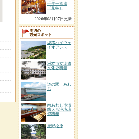
千年一酒造
（見学）
2026年08月07日更新
周辺の
観光スポット
淡路ハイウェ
イオアシス
洲本市立淡路
文化史料館
道の駅 あわ
じ
南あわじ市淡
路人形浄瑠璃
資料館
慶野松原