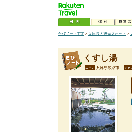
たびノートTOP
>
兵庫県の観光スポット
>
くすし湯
兵庫県淡路市
エリア
ジャ