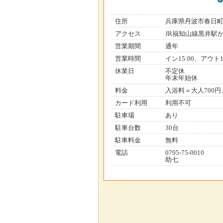
住所
兵庫県丹波市春日
アクセス
JR福知山線黒井駅
営業期間
通年
営業時間
イン15:00、アウト1
休業日
不定休
年末年始休
料金
入浴料＝大人700円
カード利用
利用不可
駐車場
あり
駐車台数
30台
駐車料金
無料
電話
0795-75-0010
助七