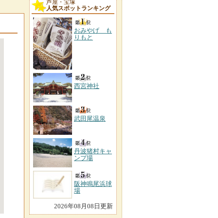
芦屋・宝塚
人気スポットランキング
おみやげ も
りもと
西宮神社
武田尾温泉
丹波猪村キャ
ンプ場
阪神鳴尾浜球
場
2026年08月08日更新