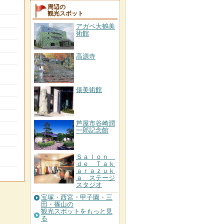
周辺の
観光スポット
アガペ大鶴美
術館
高源寺
俵美術館
芦屋市谷崎潤
一郎記念館
Ｓａｌｏｎ
ｄｅ Ｔａｋ
ａｒａｚｕｋ
ａ ステージ
スタジオ
宝塚・西宮・甲子園・三
田・篠山の
観光スポットをもっと見
る