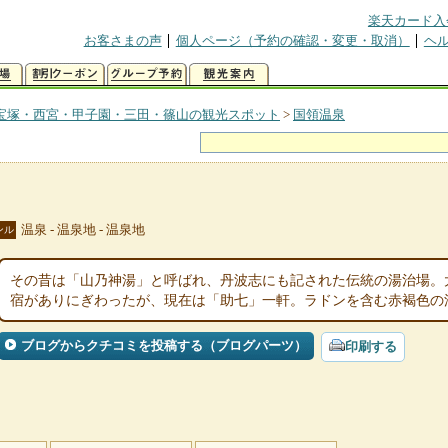
楽天カード入
お客さまの声
個人ページ（予約の確認・変更・取消）
ヘ
宝塚・西宮・甲子園・三田・篠山の観光スポット
>
国領温泉
温泉 - 温泉地 - 温泉地
ンル
その昔は「山乃神湯」と呼ばれ、丹波志にも記された伝統の湯治場。
宿がありにぎわったが、現在は「助七」一軒。ラドンを含む赤褐色の
ブログからクチコミを投稿する（ブログパーツ）
印刷する