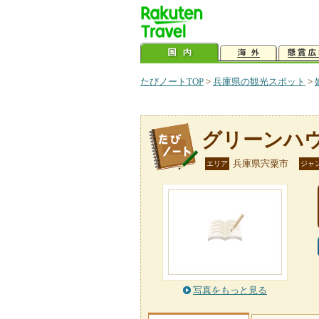
たびノートTOP
>
兵庫県の観光スポット
>
グリーンハ
兵庫県宍粟市
エリア
ジャ
写真をもっと見る