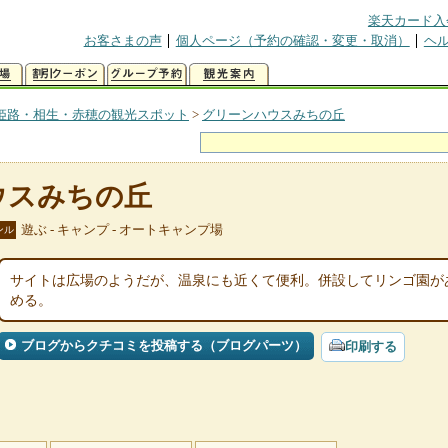
楽天カード入
お客さまの声
個人ページ（予約の確認・変更・取消）
ヘ
姫路・相生・赤穂の観光スポット
>
グリーンハウスみちの丘
ウスみちの丘
遊ぶ - キャンプ - オートキャンプ場
ンル
サイトは広場のようだが、温泉にも近くて便利。併設してリンゴ園が
める。
ブログからクチコミを投稿する（ブログパーツ）
印刷する