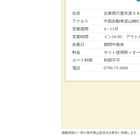
住所
兵庫県宍粟市原５
アクセス
中国自動車道山崎I
営業期間
4～11月
営業時間
イン16:00、アウト10
休業日
期間中無休
料金
サイト使用料＝オー
カード利用
利用不可
電話
0790-75-3600
掲載情報の一部の著作権は提供元企業等に帰属します。 Copyright（C）2026