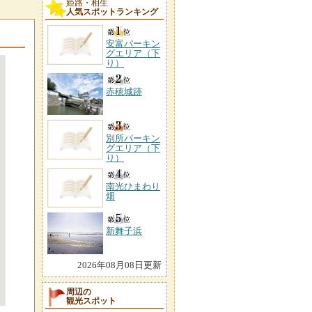
姫路・相生
人気スポットランキング
安富パーキン
グエリア（下
り）
赤穂城跡
別所パーキン
グエリア（下
り）
南光ひまわり
畑
新舞子浜
2026年08月08日更新
周辺の
観光スポット