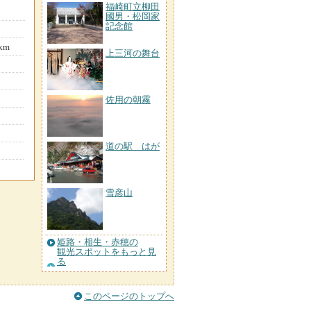
福崎町立柳田
國男・松岡家
記念館
km
上三河の舞台
佐用の朝霧
道の駅 はが
雪彦山
姫路・相生・赤穂の
観光スポットをもっと見
る
このページのトップへ