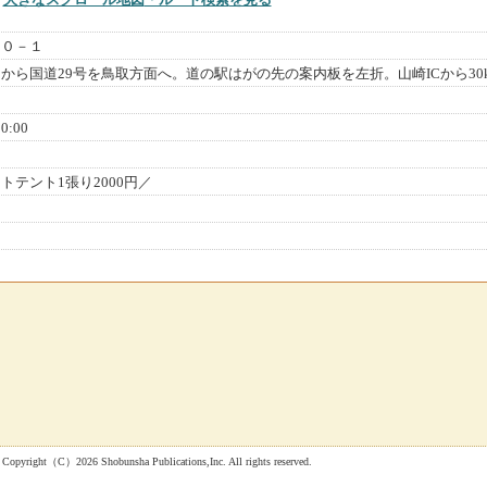
６０－１
Cから国道29号を鳥取方面へ。道の駅はがの先の案内板を左折。山崎ICから30
:00
トテント1張り2000円／
 Shobunsha Publications,Inc. All rights reserved.