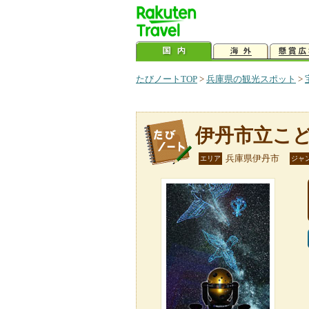
たびノートTOP
>
兵庫県の観光スポット
>
伊丹市立こ
兵庫県伊丹市
エリア
ジャ