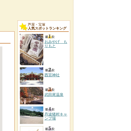
芦屋・宝塚
人気スポットランキング
おみやげ も
りもと
西宮神社
武田尾温泉
丹波猪村キャ
ンプ場