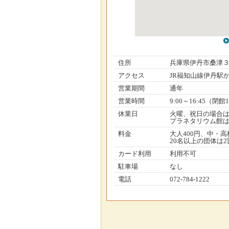
住所
兵庫県伊丹市桑津
アクセス
JR福知山線伊丹駅
営業期間
通年
営業時間
9:00～16:45（閉館1
休業日
火曜、祝日の場合
プラネタリウム館は
料金
大人400円、中・高
20名以上の団体は2
カード利用
利用不可
駐車場
なし
電話
072-784-1222