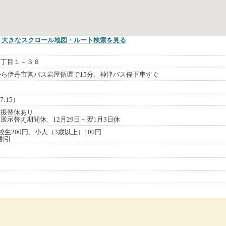
大きなスクロール地図
・ルート検索
を見る
３丁目１－３６
から伊丹市営バス岩屋循環で15分、神津バス停下車すぐ
7:15）
は振替休あり
展示替え期間休、12月29日～翌1月3日休
校生200円、小人（3歳以上）100円
割引