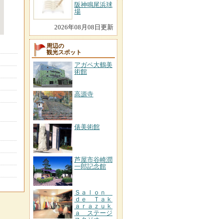
阪神鳴尾浜球
場
2026年08月08日更新
周辺の
観光スポット
アガペ大鶴美
術館
高源寺
俵美術館
芦屋市谷崎潤
一郎記念館
Ｓａｌｏｎ
ｄｅ Ｔａｋ
ａｒａｚｕｋ
ａ ステージ