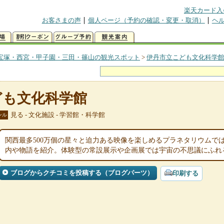
楽天カード入
お客さまの声
個人ページ（予約の確認・変更・取消）
ヘ
宝塚・西宮・甲子園・三田・篠山の観光スポット
>
伊丹市立こども文化科学
ども文化科学館
見る - 文化施設 - 学習館・科学館
ンル
関西最多500万個の星々と迫力ある映像を楽しめるプラネタリウムで
内や物語を紹介。体験型の常設展示や企画展では宇宙の不思議にふれ
ブログからクチコミを投稿する（ブログパーツ）
印刷する