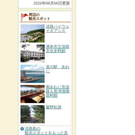
2026年08月06日更新
周辺の
観光スポット
淡路ハイウェ
イオアシス
洲本市立淡路
文化史料館
道の駅 あわ
じ
南あわじ市淡
路人形浄瑠璃
資料館
慶野松原
淡路島の
観光スポットをもっと見