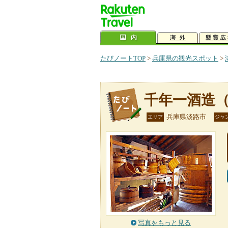
たびノートTOP
>
兵庫県の観光スポット
>
千年一酒造
兵庫県淡路市
エリア
ジャ
写真をもっと見る