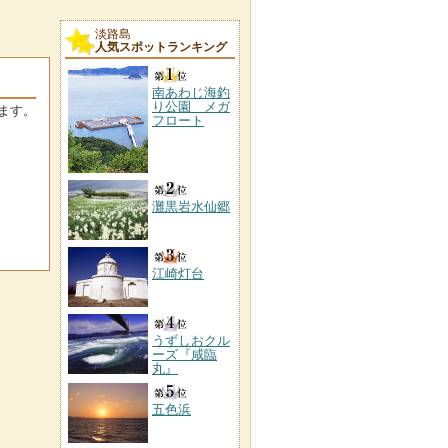
淡路島
人気スポットランキング
南あわじ海釣
り公園 メガ
ます。
フロート
灘黒岩水仙郷
江崎灯台
うずしおクル
ーズ『咸臨
丸』
五色浜