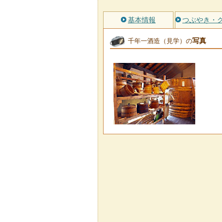
基本情報
つぶやき・
写真
千年一酒造（見学）の