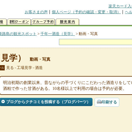
楽天カード入
お客さまの声
個人ページ（予約の確認・変更・取消）
ヘ
淡路島の観光スポット
>
千年一酒造（見学）
>
動画・写真
（見学）
動画・写真
見る - 工場見学 - 酒造
ンル
明治初期の創業以来、昔ながらの手づくりにこだわった酒造りをして
酒粕で作った甘酒がある。10名様以上で利用の場合は予約が必要。
ブログからクチコミを投稿する（ブログパーツ）
印刷する