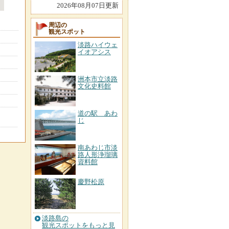
2026年08月07日更新
周辺の
観光スポット
淡路ハイウェ
イオアシス
洲本市立淡路
文化史料館
道の駅 あわ
じ
南あわじ市淡
路人形浄瑠璃
資料館
慶野松原
淡路島の
観光スポットをもっと見