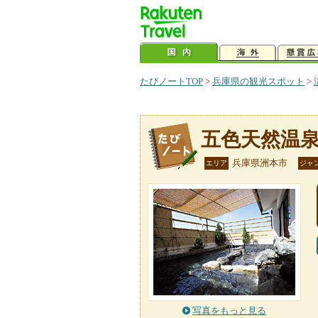
たびノートTOP
>
兵庫県の観光スポット
>
五色天然温
兵庫県洲本市
エリア
ジャ
写真をもっと見る