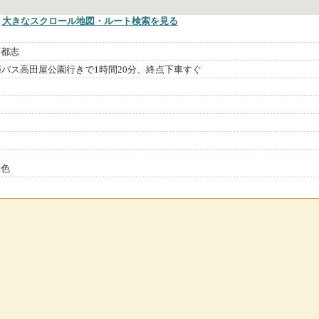
大きなスクロール地図
・ルート検索
を見る
町都志
姫バス高田屋公園行きで1時間20分、終点下車すぐ
五色