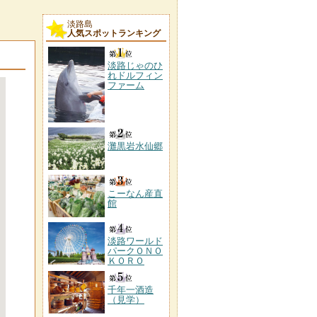
淡路島
人気スポットランキング
淡路じゃのひ
れドルフィン
ファーム
灘黒岩水仙郷
こーなん産直
館
淡路ワールド
パークＯＮＯ
ＫＯＲＯ
千年一酒造
（見学）