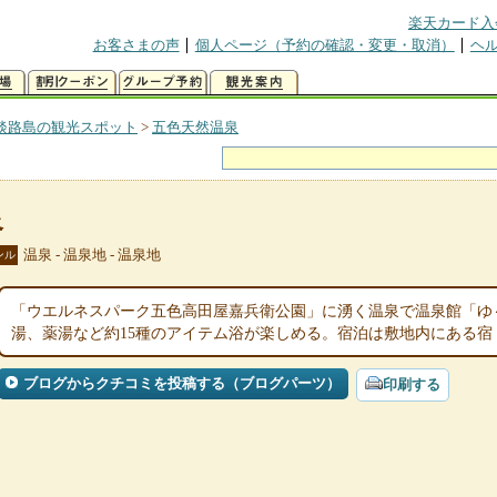
楽天カード入
お客さまの声
個人ページ（予約の確認・変更・取消）
ヘ
淡路島の観光スポット
>
五色天然温泉
泉
温泉 - 温泉地 - 温泉地
ンル
「ウエルネスパーク五色高田屋嘉兵衛公園」に湧く温泉で温泉館「ゆ
湯、薬湯など約15種のアイテム浴が楽しめる。宿泊は敷地内にある
ブログからクチコミを投稿する（ブログパーツ）
印刷する