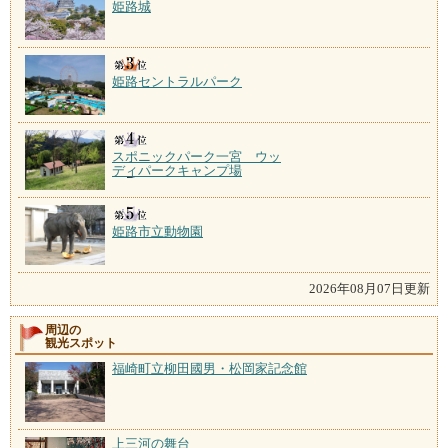
姫路城
姫路セントラルパーク
スポニックパーク一宮 ウッ
ディパークキャンプ場
姫路市立動物園
2026年08月07日更新
周辺の
観光スポット
福崎町立柳田國男・松岡家記念館
上三河の舞台