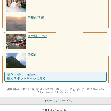
佐用の朝霧
道の駅 はが
雪彦山
姫路・相生・赤穂の
観光スポットをもっと見る
掲載情報の一部の著作権は提供元企業等に帰属します。 Copyright（C）2026 Shobunsha
Publications,Inc. All rights reserved.
このページのトップへ
© Rakuten Group, Inc.