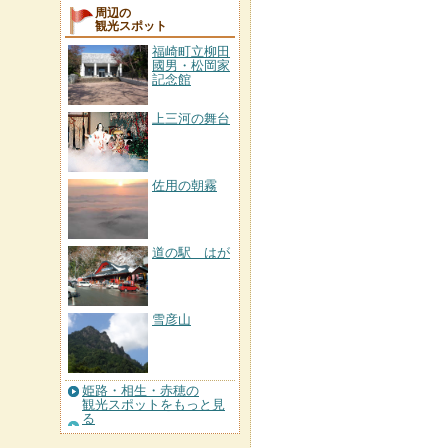
周辺の
観光スポット
福崎町立柳田
國男・松岡家
記念館
上三河の舞台
佐用の朝霧
道の駅 はが
雪彦山
姫路・相生・赤穂の
観光スポットをもっと見
る