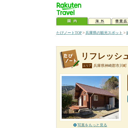
たびノートTOP
>
兵庫県の観光スポット
>
リフレッシ
兵庫県神崎郡市川町
エリア
写真をもっと見る