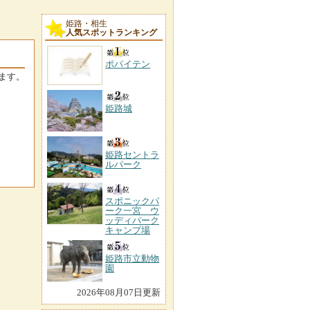
姫路・相生
人気スポットランキング
ポパイテン
ます。
姫路城
姫路セントラ
ルパーク
スポニックパ
ーク一宮 ウ
ッディパーク
キャンプ場
姫路市立動物
園
2026年08月07日更新