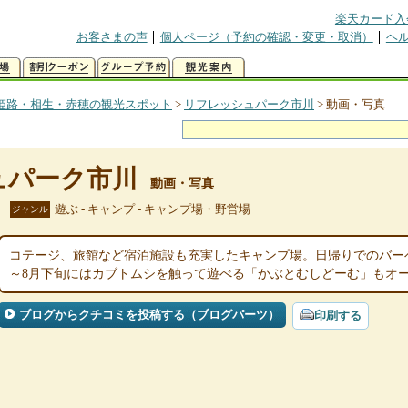
楽天カード入
お客さまの声
個人ページ（予約の確認・変更・取消）
ヘ
姫路・相生・赤穂の観光スポット
>
リフレッシュパーク市川
>
動画・写真
ュパーク市川
動画・写真
遊ぶ - キャンプ - キャンプ場・野営場
ジャンル
コテージ、旅館など宿泊施設も充実したキャンプ場。日帰りでのバー
～8月下旬にはカブトムシを触って遊べる「かぶとむしどーむ」もオ
ブログからクチコミを投稿する（ブログパーツ）
印刷する