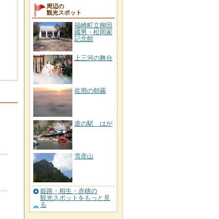
周辺の
観光スポット
福崎町立柳田
國男・松岡家
記念館
上三河の舞台
佐用の朝霧
道の駅 はが
雪彦山
姫路・相生・赤穂の
観光スポットをもっと見
る