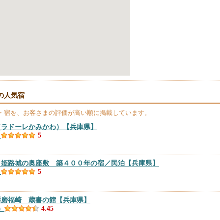
の人気宿
・宿を、お客さまの評価が高い順に掲載しています。
（ラドーレかみかわ）
【兵庫県】
）
5
｜姫路城の奥座敷 築４００年の宿／民泊
【兵庫県】
）
5
播磨福崎 蔵書の館
【兵庫県】
）
4.45