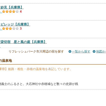
ト妙見
【兵庫県】
）
4
リビレッジ
【兵庫県】
）
3
棟貸切宿 星と風の庭
【兵庫県】
）
リフレッシュパーク市川周辺の宿を探す
一覧から探す
地図か
の温泉地
庫県】姫路・相生・赤穂の温泉地を表記しています。
穂義士のふるさと。大石神社や赤穂城など数々の史跡が残