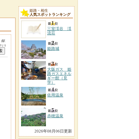
姫路・相生
人気スポットランキング
三室渓谷 渓
流荘
。
(駅
い)
姫路城
大阪ガス 姫
路ガスエネル
ギー館（見
学）
佐用温泉
赤穂温泉
2026年08月06日更新