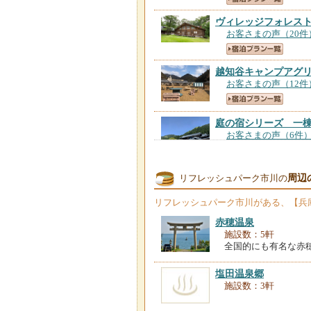
ヴィレッジフォレス
お客さまの声（20件
越知谷キャンプアグ
お客さまの声（12件
庭の宿シリーズ 一
お客さまの声（6件
周辺
リフレッシュパーク市川の
リフレッシュパーク市川
がある、【兵
赤穂温泉
施設数：5軒
全国的にも有名な赤
塩田温泉郷
施設数：3軒