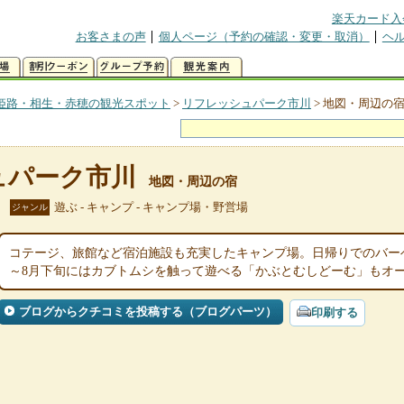
楽天カード入
お客さまの声
個人ページ（予約の確認・変更・取消）
ヘ
姫路・相生・赤穂の観光スポット
>
リフレッシュパーク市川
>
地図・周辺の
ュパーク市川
地図・周辺の宿
遊ぶ - キャンプ - キャンプ場・野営場
ジャンル
コテージ、旅館など宿泊施設も充実したキャンプ場。日帰りでのバー
～8月下旬にはカブトムシを触って遊べる「かぶとむしどーむ」もオ
ブログからクチコミを投稿する（ブログパーツ）
印刷する