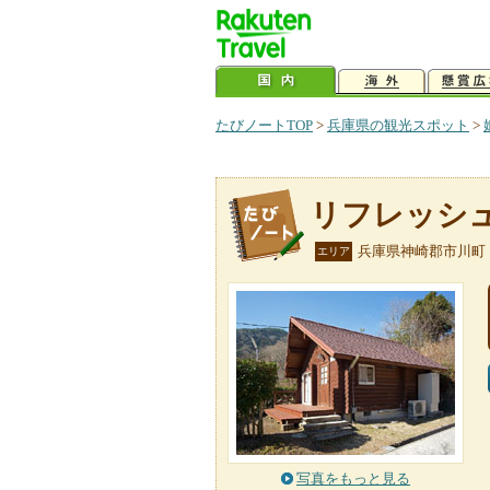
たびノートTOP
>
兵庫県の観光スポット
>
リフレッシ
兵庫県神崎郡市川町
エリア
写真をもっと見る