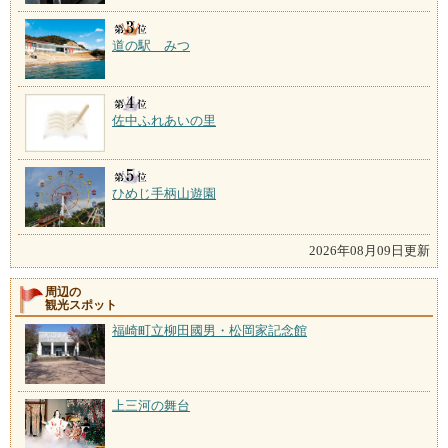
道の駅 みつ
佐中ふれあいの里
ひめじ手柄山遊園
2026年08月09日更新
周辺の
観光スポット
福崎町立柳田國男・松岡家記念館
上三河の舞台