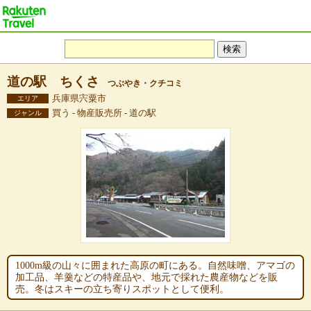
道の駅 ちくさ
つぶやき・クチコミ
兵庫県宍粟市
エリア
買う - 物産販売所 - 道の駅
ジャンル
1000m級の山々に囲まれた高原の町にある。自然味噌、アマゴの
加工品、羊羹などの特産品や、地元で採れた農産物などを販
売。冬はスキーの立ち寄りスポットとして便利。